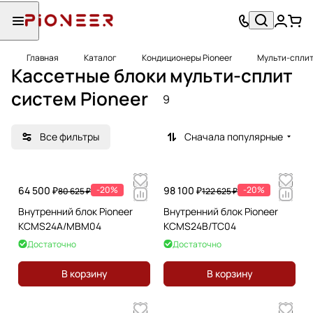
Главная
Каталог
Кондиционеры Pioneer
Мульти-сплит
Кассетные блоки мульти-сплит
систем Pioneer
9
Все фильтры
Сначала популярные
64 500 ₽
-20%
98 100 ₽
-20%
80 625 ₽
122 625 ₽
Внутренний блок Pioneer
Внутренний блок Pioneer
KCMS24A/MBM04
KCMS24B/TC04
Достаточно
Достаточно
В корзину
В корзину