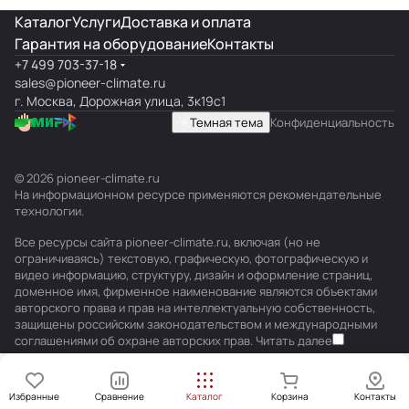
Каталог
Услуги
Доставка и оплата
Гарантия на оборудование
Контакты
+7 499 703-37-18
sales@pioneer-climate.ru
г. Москва, Дорожная улица, 3к19с1
Темная тема
Конфиденциальность
© 2026 pioneer-climate.ru
На информационном ресурсе применяются
рекомендательные
технологии
.
Все ресурсы сайта pioneer-climate.ru, включая (но не
ограничиваясь) текстовую, графическую, фотографическую и
видео информацию, структуру, дизайн и оформление страниц,
доменное имя, фирменное наименование являются объектами
авторского права и прав на интеллектуальную собственность,
защищены российским законодательством и международными
соглашениями об охране авторских прав.
Читать далее
Избранные
Сравнение
Каталог
Корзина
Контакты