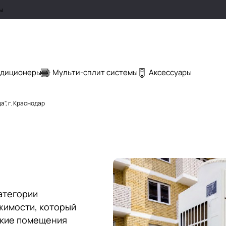
ы
ндиционеры
Мульти-сплит системы
Аксессуары
", г. Краснодар
атегории
жимости, который
ские помещения