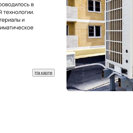
проводилось в
 технологии.
териалы и
лиматическое
На карте