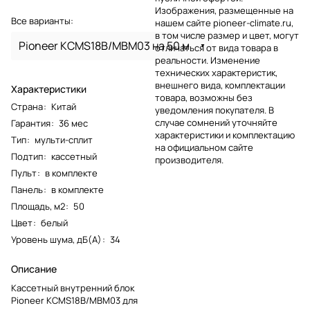
Изображения, размещенные на
Все варианты:
нашем сайте pioneer-climate.ru,
в том числе размер и цвет, могут
Pioneer KCMS18B/MBM03 на 50 м
отличаться от вида товара в
реальности. Изменение
технических характеристик,
внешнего вида, комплектации
Характеристики
товара, возможны без
Страна
:
Китай
уведомления покупателя. В
случае сомнений уточняйте
Гарантия
:
36 мес
характеристики и комплектацию
Тип
:
мульти-сплит
на официальном сайте
Подтип
:
кассетный
производителя.
Пульт
:
в комплекте
Панель
:
в комплекте
Площадь, м2
:
50
Цвет
:
белый
Уровень шума, дБ(А)
:
34
Описание
Кассетный внутренний блок
Pioneer KCMS18B/MBM03 для