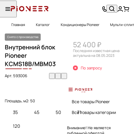
Главная
Каталог
Кондиционеры Pioneer
Мульти-сплит
Снято с производства
52 400 ₽
Внутренний блок
Последняя известная цена
Pioneer
актуальна на 08.05.2023
KCMS
18
B
/MBM03
По запросу
Арт.
593006
Площадь, м2:
50
Все товары Pioneer
35
45
50
71
Все товары категории
120
Внимание! Не является
публичной офертой.