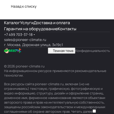
Назад к списку
Каталог
Услуги
Доставка и оплата
Гарантия на оборудование
Контакты
+7 499 703-37-18
sales@pioneer-climate.ru
г. Москва, Дорожная улица, 3к19с1
Темная тема
Конфиденциальность
© 2026 pioneer-climate.ru
На информационном ресурсе применяются
рекомендательные
технологии
.
Все ресурсы сайта pioneer-climate.ru, включая (но не
ограничиваясь) текстовую, графическую, фотографическую и
видео информацию, структуру, дизайн и оформление страниц,
доменное имя, фирменное наименование являются объектами
авторского права и прав на интеллектуальную собственность,
защищены российским законодательством и международными
соглашениями об охране авторских прав.
Читать далее