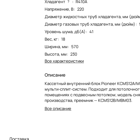
Хладагент
:
R410A
?
Напряжение, В
:
220
Диаметр жидкостных труб хладагента, мм (дюй
Диаметр газовых труб хладагента, мм (дюйм)
:
Уровень шума, дБ(А)
:
41
Вес, кг
:
18
Ширина, мм
:
570
Высота, мм
:
230
Все характеристики
Описание
Кассетный внутренний блок Pioneer KCMS12A/
мульти-сплит-систем. Подходит для потолочног
помещениях с подвесным потолком; модель сня
производства, преемник — KCMS12B/MBM03.
Все описание
Доставка