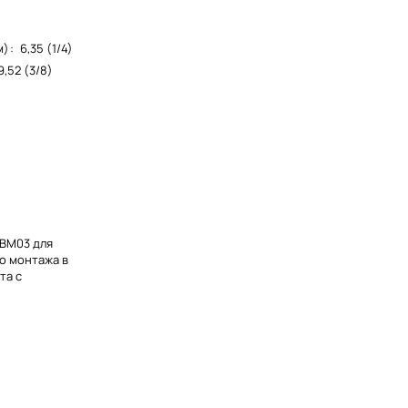
м)
:
6,35 (1/4)
9,52 (3/8)
MBM03 для
о монтажа в
та с