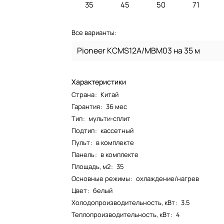
35
45
50
71
Все варианты:
Pioneer KCMS12A/MBM03 на 35 м
Характеристики
Страна
:
Китай
Гарантия
:
36 мес
Тип
:
мульти-сплит
Подтип
:
кассетный
Пульт
:
в комплекте
Панель
:
в комплекте
Площадь, м2
:
35
Основные режимы
:
охлаждение/нагрев
Цвет
:
белый
Холодопроизводительность, кВт
:
3.5
Теплопроизводительность, кВт
:
4