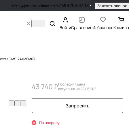
+7 499 703-37-18
Заказать звонок
sales@pioneer-climate.ru
Войти
Сравнение
Избранное
Корзина
oneer KCMS12A/MBM03
43 740 ₽
Последняя цена
актуальна на 22.06.2021
Запросить
По запросу