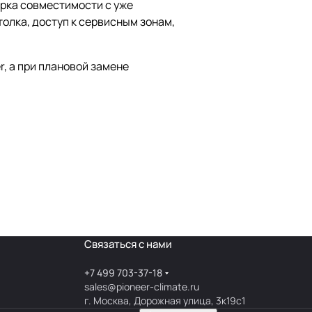
рка совместимости с уже
лка, доступ к сервисным зонам,
, а при плановой замене
Связаться с нами
+7 499 703-37-18
sales@pioneer-climate.ru
г. Москва, Дорожная улица, 3к19с1