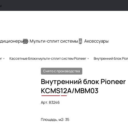
ы
ндиционеры
Мульти-сплит системы
Аксессуары
r
Кассетные блоки мульти-сплит систем Pioneer
Внутренний блок Pi
Снято с производства
Внутренний блок Pioneer
KCMS
12
A/MBM03
Арт.
83246
Площадь, м2:
35