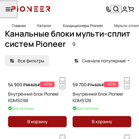
Главная
Каталог
Кондиционеры Pioneer
Мульти-сплит
Канальные блоки мульти-сплит
систем Pioneer
9
Все фильтры
Сначала популярные
54 900 ₽
-20%
59 700 ₽
-20%
68 625 ₽
74 625 ₽
Внутренний блок Pioneer
Внутренний блок Pioneer
KDMS09B
KDMS12B
Достаточно
Достаточно
В корзину
В корзину