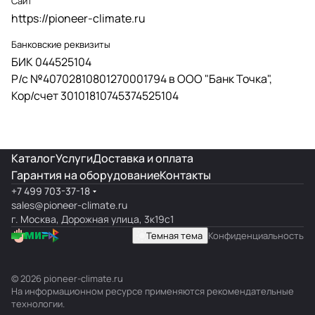
Сайт
https://pioneer-climate.ru
Банковские реквизиты
БИК 044525104
Р/с №40702810801270001794 в ООО "Банк Точка",
Кор/счет 30101810745374525104
Каталог
Услуги
Доставка и оплата
Гарантия на оборудование
Контакты
+7 499 703-37-18
sales@pioneer-climate.ru
г. Москва, Дорожная улица, 3к19с1
Темная тема
Конфиденциальность
© 2026 pioneer-climate.ru
На информационном ресурсе применяются
рекомендательные
технологии
.