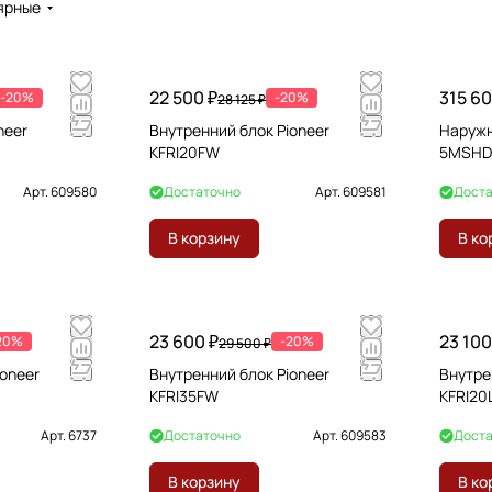
ярные
22 500 ₽
315 60
-20%
-20%
28 125 ₽
neer
Внутренний блок Pioneer
Наружн
KFRI20FW
5MSHD
Арт.
609580
Достаточно
Арт.
609581
Доста
В корзину
В ко
23 600 ₽
23 100
20%
-20%
29 500 ₽
ioneer
Внутренний блок Pioneer
Внутре
KFRI35FW
KFRI20
Арт.
6737
Достаточно
Арт.
609583
Доста
В корзину
В ко