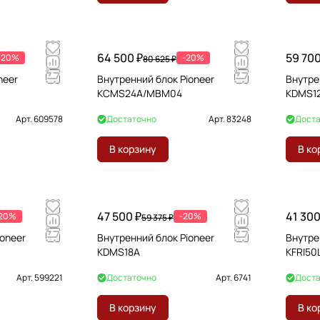
64 500 ₽
59 700
-20%
-20%
80 625 ₽
neer
Внутренний блок Pioneer
Внутре
KCMS24A/MBM04
KDMS1
Арт.
609578
Достаточно
Арт.
83248
Доста
В корзину
В ко
47 500 ₽
41 300
20%
-20%
59 375 ₽
ioneer
Внутренний блок Pioneer
Внутре
KDMS18A
KFRI50
Арт.
599221
Достаточно
Арт.
6741
Доста
В корзину
В ко