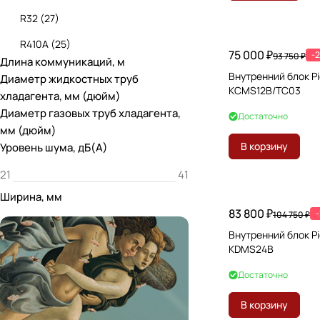
R32
(
27
)
R410A
(
25
)
75 000 ₽
-
93 750 ₽
Длина коммуникаций, м
Внутренний блок P
Диаметр жидкостных труб
KCMS12B/TC03
хладагента, мм (дюйм)
Диаметр газовых труб хладагента,
Достаточно
мм (дюйм)
В корзину
Уровень шума, дБ(А)
Ширина, мм
83 800 ₽
104 750 ₽
Внутренний блок P
KDMS24B
Достаточно
В корзину