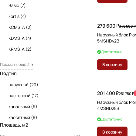
Basic
(
7
)
Fortis
(
4
)
279 600 ₽
349 500 ₽
KCMS-A
(
2
)
Наружный блок Pio
KDMS-A
(
4
)
5MSHD42B
KRMS-A
(
2
)
Достаточно
Показать ещё 3
В корзину
▾
Подтип
наружный
(
20
)
201 400 ₽
251 750 ₽
настенный
(
17
)
Наружный блок Pio
канальный
(
9
)
4MSHD28B
кассетный
(
9
)
Достаточно
Площадь, м2
В корзину