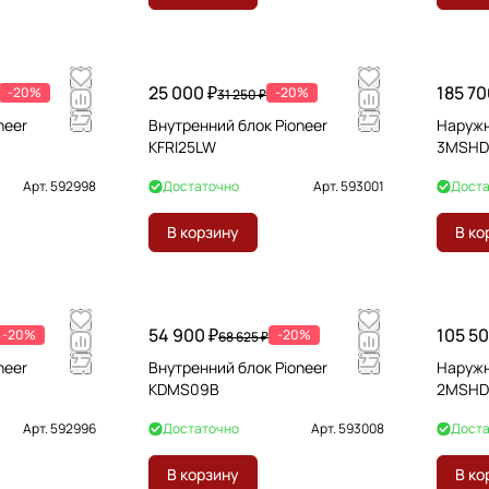
25 000 ₽
185 70
-20%
-20%
31 250 ₽
neer
Внутренний блок Pioneer
Наружн
KFRI25LW
3MSHD
Арт.
592998
Достаточно
Арт.
593001
Доста
В корзину
В ко
54 900 ₽
105 50
-20%
-20%
68 625 ₽
neer
Внутренний блок Pioneer
Наружн
KDMS09B
2MSHD
Арт.
592996
Достаточно
Арт.
593008
Доста
В корзину
В ко