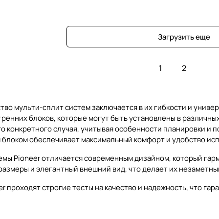
Загрузить еще
1
2
во мульти-сплит систем заключается в их гибкости и униве
ренних блоков, которые могут быть установлены в различны
о конкретного случая, учитывая особенности планировки и 
 блоком обеспечивает максимальный комфорт и удобство ис
емы Pioneer отличается современным дизайном, который гар
азмеры и элегантный внешний вид, что делает их незаметны
er проходят строгие тесты на качество и надежность, что га