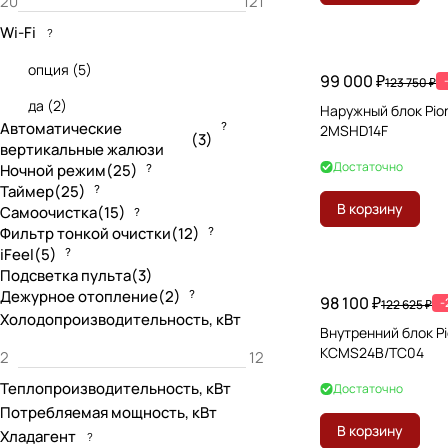
Wi-Fi
?
опция
(
5
)
99 000 ₽
123 750 ₽
да
(
2
)
Наружный блок Pio
Автоматические
?
2MSHD14F
(
3
)
вертикальные жалюзи
Достаточно
Ночной режим
(
25
)
?
Таймер
(
25
)
?
В корзину
Самоочистка
(
15
)
?
Фильтр тонкой очистки
(
12
)
?
iFeel
(
5
)
?
Подсветка пульта
(
3
)
Дежурное отопление
(
2
)
?
98 100 ₽
-
122 625 ₽
Холодопроизводительность, кВт
Внутренний блок P
KCMS24B/TC04
Теплопроизводительность, кВт
Достаточно
Потребляемая мощность, кВт
В корзину
Хладагент
?