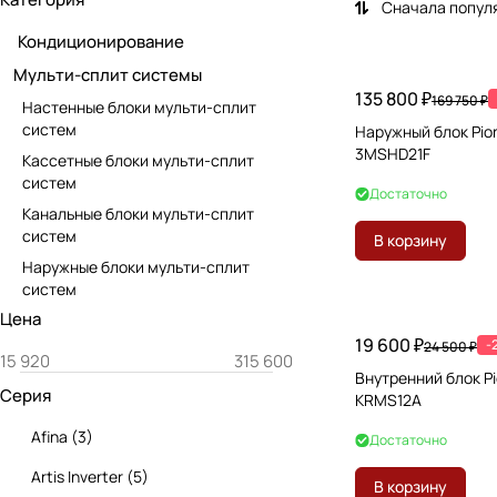
Сначала попул
Кондиционирование
Мульти-сплит системы
135 800 ₽
169 750 ₽
Настенные блоки мульти-сплит
систем
Наружный блок Pio
3MSHD21F
Кассетные блоки мульти-сплит
систем
Достаточно
Канальные блоки мульти-сплит
систем
В корзину
Наружные блоки мульти-сплит
систем
Цена
19 600 ₽
-
24 500 ₽
Внутренний блок P
Серия
KRMS12A
Afina
(
3
)
Достаточно
Artis Inverter
(
5
)
В корзину