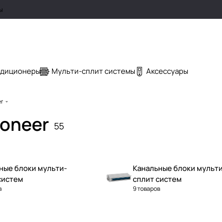
ы
ндиционеры
Мульти-сплит системы
Аксессуары
r
ioneer
55
ные блоки мульти-
Канальные блоки мульти
систем
сплит систем
в
9 товаров