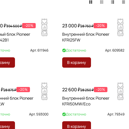
0 ₽
23 000 ₽
-20%
-20%
394 500 ₽
28 750 ₽
ый блок Pioneer
Внутренний блок Pioneer
42B1
KFRI25FW
точно
Арт.
611946
Достаточно
Арт.
609582
рзину
В корзину
 ₽
22 600 ₽
-20%
-20%
28 875 ₽
28 250 ₽
нний блок Pioneer
Внутренний блок Pioneer
LW
KFRI50MW/Eco
точно
Арт.
593000
Достаточно
Арт.
79349
рзину
В корзину