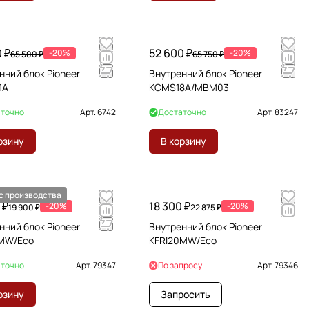
 ₽
52 600 ₽
-20%
-20%
65 500 ₽
65 750 ₽
нний блок Pioneer
Внутренний блок Pioneer
1A
KCMS18A/MBM03
точно
Арт.
6742
Достаточно
Арт.
83247
рзину
В корзину
с производства
 ₽
18 300 ₽
-20%
-20%
19 900 ₽
22 875 ₽
нний блок Pioneer
Внутренний блок Pioneer
5MW/Eco
KFRI20MW/Eco
точно
Арт.
79347
По запросу
Арт.
79346
рзину
Запросить