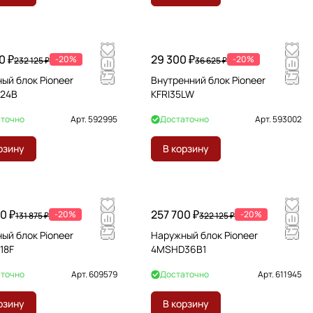
0 ₽
29 300 ₽
-20%
-20%
232 125 ₽
36 625 ₽
ый блок Pioneer
Внутренний блок Pioneer
24B
KFRI35LW
точно
Арт.
592995
Достаточно
Арт.
593002
рзину
В корзину
0 ₽
257 700 ₽
-20%
-20%
131 875 ₽
322 125 ₽
ый блок Pioneer
Наружный блок Pioneer
18F
4MSHD36B1
точно
Арт.
609579
Достаточно
Арт.
611945
рзину
В корзину