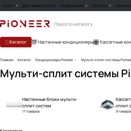
Услуги
Доставка и оплата
Информация
Обьекты
Контакт
Каталог
Настенные кондиционеры
Кассетные ко
Главная
Каталог
Кондиционеры Pioneer
Мульти-сплит системы Pionee
Мульти-сплит системы P
Настенные блоки мульти-
Кассет
сплит систем
сплит 
17 товаров
9 товаро
Категория