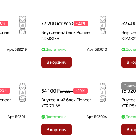
73 200 ₽
52 400
20%
-20%
91 500 ₽
ioneer
Внутренний блок Pioneer
Внутре
KDMS18B
KDMS2
Арт.
599219
Достаточно
Арт.
593010
Доста
В корзину
В ко
Снято 
54 100 ₽
15 920
-20%
-20%
67 625 ₽
ioneer
Внутренний блок Pioneer
Внутре
KFRI70LW
KFRI2
Арт.
593011
Достаточно
Арт.
593004
Доста
В корзину
В ко