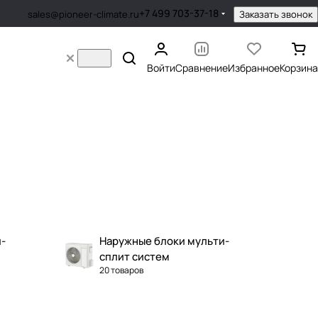
+7 499 703-37-18
Заказать звонок
sales@pioneer-climate.ru
Войти
Сравнение
Избранное
Корзина
-
Наружные блоки мульти-
сплит систем
20 товаров