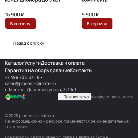
15 900 ₽
9 900 ₽
В корзину
В корзину
Назад к списку
Каталог
Услуги
Доставка и оплата
Гарантия на оборудование
Контакты
+7 499 703-37-18
sales@pioneer-climate.ru
г. Москва, Дорожная улица, 3к19с1
Темная тема
Конфиденциальность
© 2026 pioneer-climate.ru
На информационном ресурсе применяются
рекомендательные
технологии
.
Все ресурсы сайта pioneer-climate.ru, включая (но не