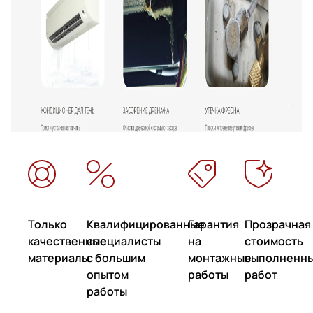
Только
Квалифицированные
Гарантия
Прозрачная
качественные
специалисты
на
стоимость
материалы
с большим
монтажные
выполненн
опытом
работы
работ
работы