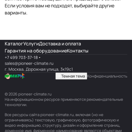
Если условия вам не подходят, выбирайте другие
варианты.
Каталог
Услуги
Доставка и оплата
Гарантия на оборудование
Контакты
+7 499 703-37-18
sales@pioneer-climate.ru
г. Москва, Дорожная улица, 3к19с1
Темная тема
Конфиденциальность
© 2026 pioneer-climate.ru
На информационном ресурсе применяются
рекомендательные
технологии
.
Все ресурсы сайта pioneer-climate.ru, включая (но не
ограничиваясь) текстовую, графическую, фотографическую и
видео информацию, структуру, дизайн и оформление страниц,
доменное имя, фирменное наименование являются объектами