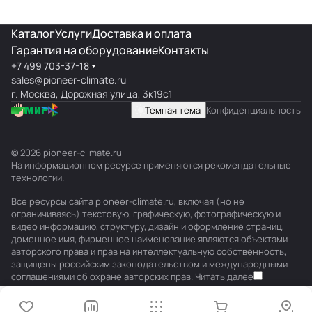
Каталог
Услуги
Доставка и оплата
Гарантия на оборудование
Контакты
+7 499 703-37-18
sales@pioneer-climate.ru
г. Москва, Дорожная улица, 3к19с1
Темная тема
Конфиденциальность
© 2026 pioneer-climate.ru
На информационном ресурсе применяются
рекомендательные
технологии
.
Все ресурсы сайта pioneer-climate.ru, включая (но не
ограничиваясь) текстовую, графическую, фотографическую и
видео информацию, структуру, дизайн и оформление страниц,
доменное имя, фирменное наименование являются объектами
авторского права и прав на интеллектуальную собственность,
защищены российским законодательством и международными
соглашениями об охране авторских прав.
Читать далее