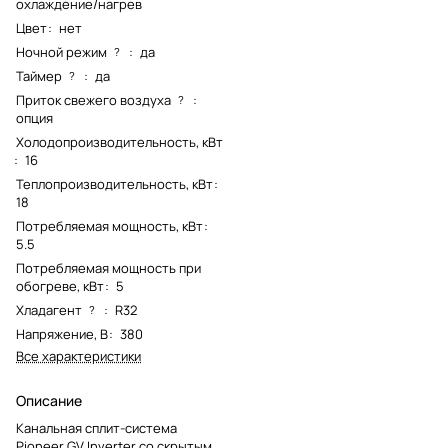
охлаждение/нагрев
Цвет
:
нет
Ночной режим
:
да
?
Таймер
:
да
?
Приток свежего воздуха
:
?
опция
Холодопроизводительность, кВт
:
16
Теплопроизводительность, кВт
:
18
Потребляемая мощность, кВт
:
5.5
Потребляемая мощность при
обогреве, кВт
:
5
Хладагент
:
R32
?
Напряжение, В
:
380
Все характеристики
Описание
Канальная сплит-система
Pioneer GV Inverter со скрытым