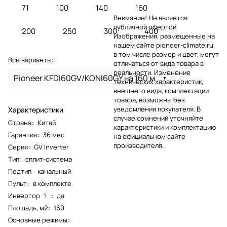
71
100
140
160
Внимание! Не является
публичной офертой.
200
250
300
400
Изображения, размещенные на
нашем сайте pioneer-climate.ru,
в том числе размер и цвет, могут
Все варианты:
отличаться от вида товара в
реальности. Изменение
Pioneer KFDI60GV/KONI60GY на 160 м
технических характеристик,
внешнего вида, комплектации
товара, возможны без
уведомления покупателя. В
Характеристики
случае сомнений уточняйте
Страна
:
Китай
характеристики и комплектацию
Гарантия
:
36 мес
на официальном сайте
производителя.
Серия
:
GV Inverter
Тип
:
сплит-система
Подтип
:
канальный
Пульт
:
в комплекте
Инвертор
:
да
?
Площадь, м2
:
160
Основные режимы
: