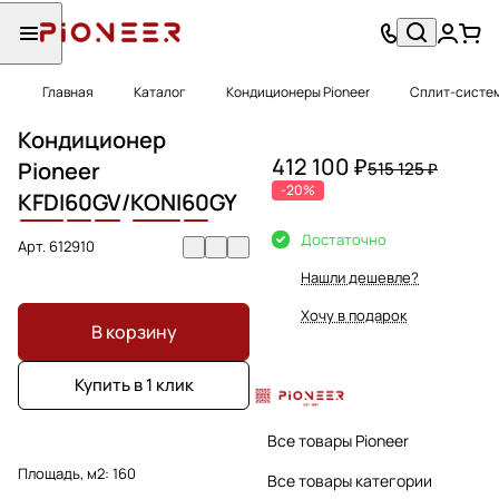
Главная
Каталог
Кондиционеры Pioneer
Сплит-систем
Кондиционер
412 100 ₽
Pioneer
515 125 ₽
-20%
KFDI
60
GV
/
KONI
60
GY
Достаточно
Арт.
612910
Нашли дешевле?
Хочу в подарок
В корзину
Купить в 1 клик
Все товары Pioneer
Площадь, м2:
160
Все товары категории