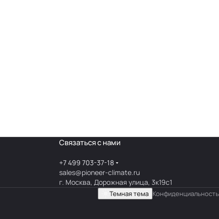
Связаться с нами
+7 499 703-37-18
sales@pioneer-climate.ru
г. Москва, Дорожная улица, 3к19с1
Темная тема
Конфиденциальность