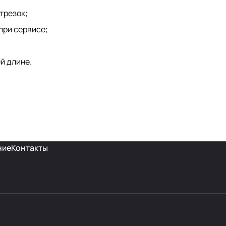
трезок;
при сервисе;
й длине.
ние
Контакты