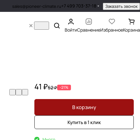
+7 499 703-37-18
Заказать звонок
sales@pioneer-climate.ru
Войти
Сравнение
Избранное
Корзина
41 ₽
52 ₽
-21%
В корзину
Купить в 1 клик
Много