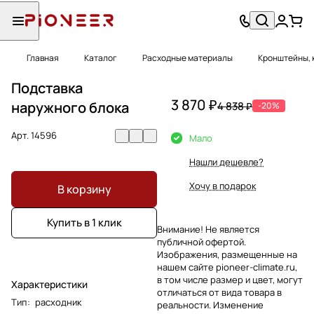
Главная
Каталог
Расходные материалы
Кронштейны, 
Подставка
3 870 ₽
наружного блока
4 838 ₽
-20%
Арт.
14596
Мало
Нашли дешевле?
Хочу в подарок
В корзину
Купить в 1 клик
Внимание! Не является
публичной офертой.
Изображения, размещенные на
нашем сайте pioneer-climate.ru,
в том числе размер и цвет, могут
Характеристики
отличаться от вида товара в
Тип
:
расходник
реальности. Изменение