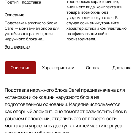
технических характеристик,
Подтип
:
подставка
внешнего вида, комплектации
товара, возможны без
Описание
уведомления покупателя. В
Подставка наружного блока
случае сомнений уточняйте
Carel — монтажная опора для
характеристики и комплектацию
устойчивого размещения
на официальном сайте
наружного блока на
производителя.
подготовленном основании.
Все описание
Используется при установке,
замене и обслуживании опорной
части.
Описание
Характеристики
Оплата
Доставка
Подставка наружного блока Carel предназначена для
установки и фиксации наружного блока на
подготовленном основании. Изделие используется
как опорный элемент: оно помогает разместить блок в
рабочем положении, отделить его от поверхности
монтажа и упростить доступ к нижней части корпуса
при осмотре и обслуживании.