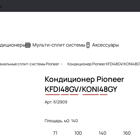
ы
ндиционеры
Мульти-сплит системы
Аксессуары
анальные сплит-системы Pioneer
Кондиционер Pioneer KFDI48GV/KONI48G
Кондиционер Pioneer
KFDI
48
GV
/
KONI
48
GY
Арт.
612909
Площадь, м2:
140
71
100
140
160