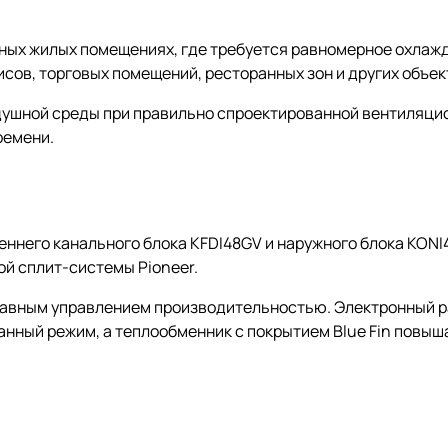
ных жилых помещениях, где требуется равномерное охлажд
исов, торговых помещений, ресторанных зон и других объе
душной среды при правильно спроектированной вентиляцио
ремени.
ннего канального блока KFDI48GV и наружного блока KONI4
ой сплит-системы Pioneer.
лавным управлением производительностью. Электронный р
нный режим, а теплообменник с покрытием Blue Fin повыш