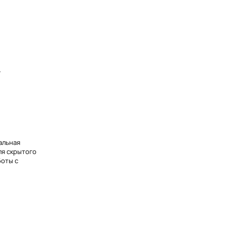
4
альная
ля скрытого
боты с