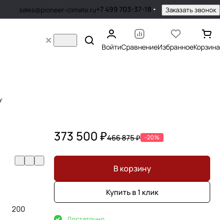
+7 499 703-37-18
Заказать звонок
sales@pioneer-climate.ru
Войти
Сравнение
Избранное
Корзина
Y
373 500 ₽
466 875 ₽
-20%
В корзину
Купить в 1 клик
200
Достаточно