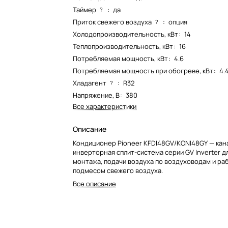
Таймер
:
да
?
Приток свежего воздуха
:
опция
?
Холодопроизводительность, кВт
:
14
Теплопроизводительность, кВт
:
16
Потребляемая мощность, кВт
:
4.6
Потребляемая мощность при обогреве, кВт
:
4.
Хладагент
:
R32
?
Напряжение, В
:
380
Все характеристики
Описание
Кондиционер Pioneer KFDI48GV/KONI48GY — кан
инверторная сплит-система серии GV Inverter д
монтажа, подачи воздуха по воздуховодам и ра
подмесом свежего воздуха.
Все описание