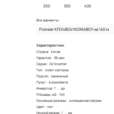
250
300
400
Все варианты:
Pioneer KFDI48GV/KONI48GY на 140 м
Характеристики
Страна
:
Китай
Гарантия
:
36 мес
Серия
:
GV Inverter
Тип
:
сплит-система
Подтип
:
канальный
Пульт
:
в комплекте
Инвертор
:
да
?
Площадь, м2
:
140
Основные режимы
:
охлаждение/нагрев
Цвет
:
нет
Ночной режим
:
да
?