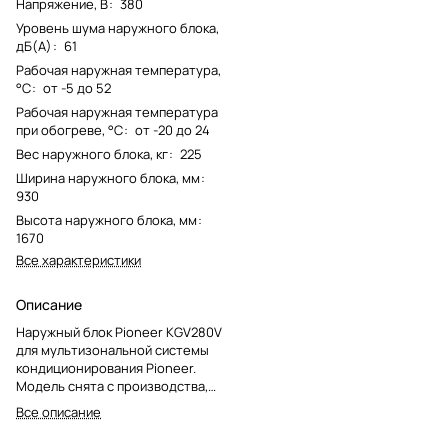
Напряжение, В
:
380
Уровень шума наружного блока,
дБ(А)
:
61
Рабочая наружная температура,
°C
:
от -5 до 52
Рабочая наружная температура
при обогреве, °C
:
от -20 до 24
Вес наружного блока, кг
:
225
Ширина наружного блока, мм
:
930
Высота наружного блока, мм
:
1670
Все характеристики
Описание
Наружный блок Pioneer KGV280V
для мультизональной системы
кондиционирования Pioneer.
Модель снята с производства,
актуальным преемником указан
Все описание
Pioneer KGV280X.