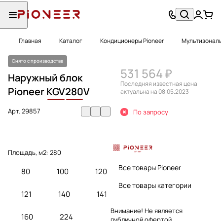
Главная
Каталог
Кондиционеры Pioneer
Мультизональ
Снято с производства
531 564 ₽
Наружный блок
Последняя известная цена
Pioneer
KGV
280
V
актуальна на 08.05.2023
Арт.
29857
По запросу
Площадь, м2:
280
Все товары Pioneer
80
100
120
Все товары категории
121
140
141
Внимание! Не является
160
224
публичной офертой.