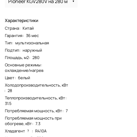
Pioneer KGV280V на 280 м
Характеристики
Страна
:
Китай
Гарантия
:
36 мес
Тип
:
мультизональная
Подтип
:
наружный
Площадь, м2
:
280
Основные режимы
:
охлаждение/нагрев
Цвет
:
белый
Холодопроизводительность, кВт
:
28
Теплопроизводительность, кВт
:
31.5
Потребляемая мощность, кВт
:
7
Потребляемая мощность при
обогреве, кВт
:
7.3
Хладагент
:
R410A
?