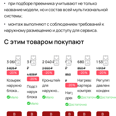
при подборе преемника учитывают не только
название модели, но и состав всей мультизональной
системы;
монтаж выполняют с соблюдением требований к
наружному размещению и доступу для сервиса.
С этим товаром покупают
3 060 ₽
3 870
2 040 ₽
680
680 ₽
1 530 ₽
₽
₽
3 825 ₽
2 550 ₽
850 ₽
1 913 ₽
-20%
-20%
-20%
-20%
4 838 ₽
850
-20%
Козырек
Кронштейн
Нагреватель
Регулятор
₽
наружного
для
-20%
картера
давления
Подставка
блока
наружного
компрессора
конденсац
наружного
Нагреватель
свыше 4
блока от
блока
Мало
Мало
Достаточно
Достаточн
дренажа
кВт
8,01 кВт
Мало
Достаточно
В
В
В
В
В
В