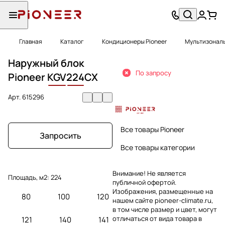
Главная
Каталог
Кондиционеры Pioneer
Мультизональ
Наружный блок
По запросу
Pioneer
KGV
224
CX
Арт.
615296
Все товары Pioneer
Запросить
Все товары категории
Внимание! Не является
Площадь, м2:
224
публичной офертой.
Изображения, размещенные на
80
100
120
нашем сайте pioneer-climate.ru,
в том числе размер и цвет, могут
отличаться от вида товара в
121
140
141