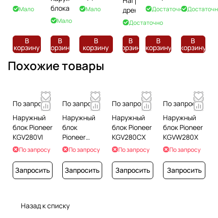
Нагреватель
свыше 4
блока от
блока
Мало
Мало
Достаточно
Достаточн
дренажа
кВт
8,01 кВт
Мало
Достаточно
В
В
В
В
В
В
корзину
корзину
корзину
корзину
корзину
корзину
Похожие товары
По запросу
По запросу
По запросу
По запросу
Наружный
Наружный
Наружный
Наружный
блок Pioneer
блок
блок Pioneer
блок Pioneer
KGV280VI
Pioneer
KGV280CX
KGVW280X
KGV224VI
По запросу
По запросу
По запросу
По запросу
Запросить
Запросить
Запросить
Запросить
Назад к списку