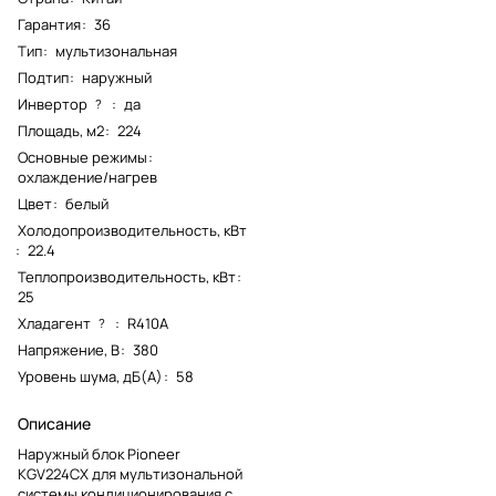
Гарантия
:
36
Тип
:
мультизональная
Подтип
:
наружный
Инвертор
:
да
?
Площадь, м2
:
224
Основные режимы
:
охлаждение/нагрев
Цвет
:
белый
Холодопроизводительность, кВт
:
22.4
Теплопроизводительность, кВт
:
25
Хладагент
:
R410A
?
Напряжение, В
:
380
Уровень шума, дБ(А)
:
58
Описание
Наружный блок Pioneer
KGV224CX для мультизональной
системы кондиционирования с