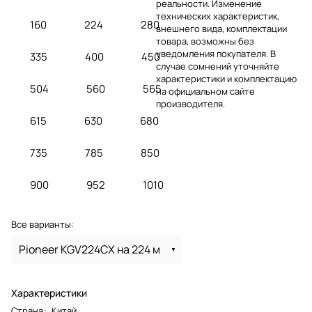
реальности. Изменение
технических характеристик,
160
224
280
внешнего вида, комплектации
товара, возможны без
уведомления покупателя. В
335
400
450
случае сомнений уточняйте
характеристики и комплектацию
504
560
565
на официальном сайте
производителя.
615
630
680
735
785
850
900
952
1010
Все варианты:
Pioneer KGV224CX на 224 м
Характеристики
Страна
:
Китай