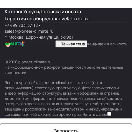
Каталог
Услуги
Доставка и оплата
Гарантия на оборудование
Контакты
+7 499 703-37-18
sales@pioneer-climate.ru
г. Москва, Дорожная улица, 3к19с1
Темная тема
Конфиденциальность
© 2026 pioneer-climate.ru
На информационном ресурсе применяются
рекомендательные
технологии
.
Все ресурсы сайта pioneer-climate.ru, включая (но не
ограничиваясь) текстовую, графическую, фотографическую и
видео информацию, структуру, дизайн и оформление страниц,
доменное имя, фирменное наименование являются объектами
авторского права и прав на интеллектуальную собственность,
защищены российским законодательством и международными
соглашениями об охране авторских прав.
Читать далее
Запросить