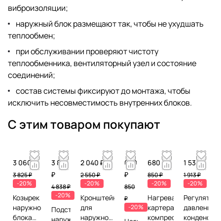
виброизоляции;
наружный блок размещают так, чтобы не ухудшать
теплообмен;
при обслуживании проверяют чистоту
теплообменника, вентиляторный узел и состояние
соединений;
состав системы фиксируют до монтажа, чтобы
исключить несовместимость внутренних блоков.
С этим товаром покупают
3 060 ₽
3 870
2 040 ₽
680
680 ₽
1 530 ₽
₽
₽
3 825 ₽
2 550 ₽
850 ₽
1 913 ₽
-20%
-20%
-20%
-20%
4 838 ₽
850
-20%
Козырек
Кронштейн
Нагреватель
Регулятор
₽
наружного
для
-20%
картера
давления
Подставка
блока
наружного
компрессора
конденсац
наружного