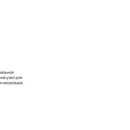
нальной
ний узел для
я нескольких