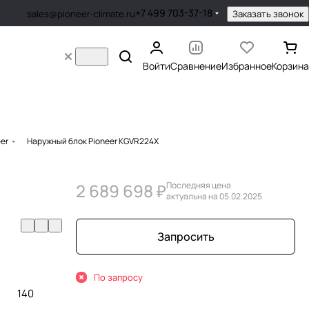
+7 499 703-37-18
Заказать звонок
sales@pioneer-climate.ru
Войти
Сравнение
Избранное
Корзина
er
Наружный блок Pioneer KGVR224X
2 689 698 ₽
Последняя цена
актуальна на 05.02.2025
Запросить
По запросу
140