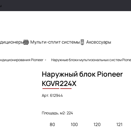
ы
ндиционеры
Мульти-сплит системы
Аксессуары
ндиционирования Pioneer
Наружные блоки мультизональных систем Pione
Наружный блок Pioneer
KGVR
224
X
Арт.
612944
Площадь, м2:
224
80
100
120
121