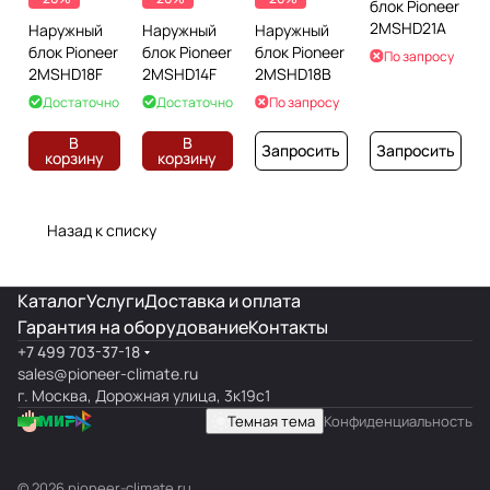
блок Pioneer
2MSHD21A
Наружный
Наружный
Наружный
блок Pioneer
блок Pioneer
блок Pioneer
По запросу
2MSHD18F
2MSHD14F
2MSHD18B
Достаточно
Достаточно
По запросу
В
В
Запросить
Запросить
корзину
корзину
Назад к списку
Каталог
Услуги
Доставка и оплата
Гарантия на оборудование
Контакты
+7 499 703-37-18
sales@pioneer-climate.ru
г. Москва, Дорожная улица, 3к19с1
Темная тема
Конфиденциальность
© 2026 pioneer-climate.ru