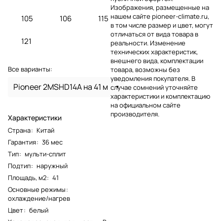
Изображения, размещенные на
нашем сайте pioneer-climate.ru,
105
106
115
в том числе размер и цвет, могут
отличаться от вида товара в
121
реальности. Изменение
технических характеристик,
внешнего вида, комплектации
Все варианты:
товара, возможны без
уведомления покупателя. В
Pioneer 2MSHD14A на 41 м
случае сомнений уточняйте
характеристики и комплектацию
на официальном сайте
производителя.
Характеристики
Страна
:
Китай
Гарантия
:
36 мес
Тип
:
мульти-сплит
Подтип
:
наружный
Площадь, м2
:
41
Основные режимы
:
охлаждение/нагрев
Цвет
:
белый