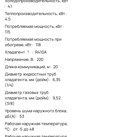
Холодопроизводительность, кВт
:
4.1
Теплопроизводительность, кВт
:
4.5
Потребляемая мощность, кВт
:
1.15
Потребляемая мощность при
обогреве, кВт
:
1.18
Хладагент
:
R410A
?
Напряжение, В
:
220
Длина коммуникаций, м
:
20
Диаметр жидкостных труб
хладагента, мм (дюйм)
:
6,35
(1/4)
Диаметр газовых труб
хладагента, мм (дюйм)
:
9,52
(3/8)
Уровень шума наружного блока,
дБ(А)
:
53
Рабочая наружная температура,
°C
:
от -5 до 48
Рабочая наружная температура