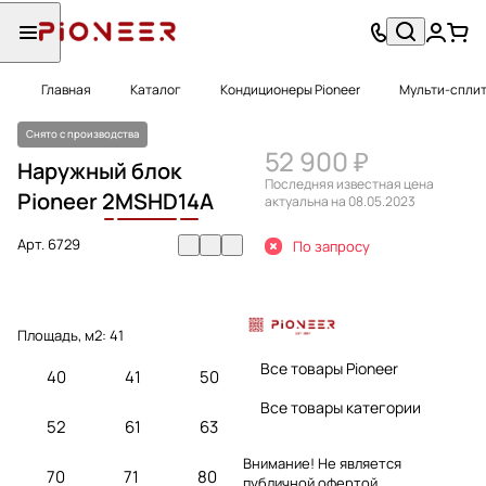
Главная
Каталог
Кондиционеры Pioneer
Мульти-сплит
Снято с производства
52 900 ₽
Наружный блок
Последняя известная цена
Pioneer
2
MSHD
14
A
актуальна на 08.05.2023
Арт.
6729
По запросу
Площадь, м2:
41
Все товары Pioneer
40
41
50
Все товары категории
52
61
63
Внимание! Не является
70
71
80
публичной офертой.