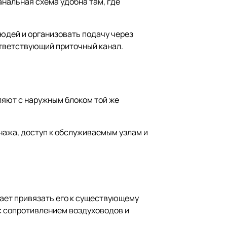
анальная схема удобна там, где
юдей и организовать подачу через
ответствующий приточный канал.
ляют с наружным блоком той же
нажа, доступ к обслуживаемым узлам и
гает привязать его к существующему
с сопротивлением воздуховодов и