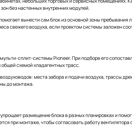
кабинетах, небольших торговых и сервисных помещениях. К
 зон без настенных внутренних модулей.
омогает вынести сам блок из основной зоны пребывания л
еса свежего воздуха, если проектом системы заложен со
 мульти-сплит-системы Pioneer. При подборе его сопостав
 общей схемой хладагентных трасс.
воздуховодов: места забора и подачи воздуха, трассы дре
ны до монтажа.
о упрощает размещение блока в разных планировках и помо
тся при монтаже, чтобы согласовать работу вентилятора 