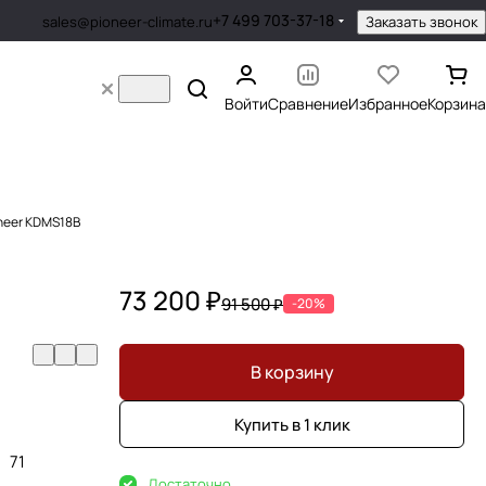
+7 499 703-37-18
Заказать звонок
sales@pioneer-climate.ru
Войти
Сравнение
Избранное
Корзина
neer KDMS18B
73 200 ₽
91 500 ₽
-20%
В корзину
Купить в 1 клик
71
Достаточно