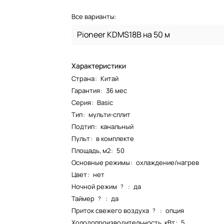
Все варианты:
Pioneer KDMS18B на 50 м
Характеристики
Страна
:
Китай
Гарантия
:
36 мес
Серия
:
Basic
Тип
:
мульти-сплит
Подтип
:
канальный
Пульт
:
в комплекте
Площадь, м2
:
50
Основные режимы
:
охлаждение/нагрев
Цвет
:
нет
Ночной режим
:
да
?
Таймер
:
да
?
Приток свежего воздуха
:
опция
?
Холодопроизводительность, кВт
:
5