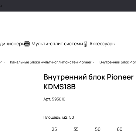
ы
ндиционеры
Мульти-сплит системы
Аксессуары
r
Канальные блоки мульти-сплит систем Pioneer
Внутренний блок Pio
Внутренний блок Pioneer
KDMS
18
B
Арт.
593010
Площадь, м2:
50
25
35
50
60