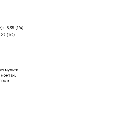
м)
:
6,35 (1/4)
12,7 (1/2)
ля мульти-
 монтаж,
сос в