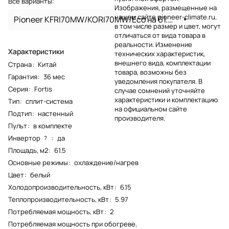
Все варианты:
Изображения, размещенные на
нашем сайте pioneer-climate.ru,
Pioneer KFRI70MW/KORI70MW/Eco на 61.5 м
в том числе размер и цвет, могут
отличаться от вида товара в
реальности. Изменение
Характеристики
технических характеристик,
внешнего вида, комплектации
Страна
:
Китай
товара, возможны без
Гарантия
:
36 мес
уведомления покупателя. В
Серия
:
Fortis
случае сомнений уточняйте
характеристики и комплектацию
Тип
:
сплит-система
на официальном сайте
Подтип
:
настенный
производителя.
Пульт
:
в комплекте
Инвертор
:
да
?
Площадь, м2
:
61.5
Основные режимы
:
охлаждение/нагрев
Цвет
:
белый
Холодопроизводительность, кВт
:
6.15
Теплопроизводительность, кВт
:
5.97
Потребляемая мощность, кВт
:
2
Потребляемая мощность при обогреве,