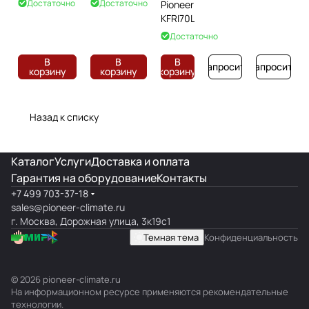
Достаточно
Достаточно
Pioneer
KFRI70XLOW/KORI70XLOW
KFRI70LOW/KORI70LOW
KFRI70LW/KORI70LW
Достаточно
В
В
В
Запросить
Запросить
корзину
корзину
корзину
Назад к списку
Каталог
Услуги
Доставка и оплата
Гарантия на оборудование
Контакты
+7 499 703-37-18
sales@pioneer-climate.ru
г. Москва, Дорожная улица, 3к19с1
Темная тема
Конфиденциальность
© 2026 pioneer-climate.ru
На информационном ресурсе применяются
рекомендательные
технологии
.