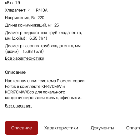
кВт
:
1.9
Хладагент
:
R410A
?
Напряжение, В
:
220
Длина коммуникаций, м
:
25
Диаметр жидкостных труб хладагента,
мм (дюйм)
:
6,35 (1/4)
Диаметр газовых труб хладагента, мм
(дюйм)
:
15,88 (5/8)
Все характеристики
Описание
Настенная сплит-система Pioneer серии
Fortis в комплекте KFRI70MW и
KORI70MW/Eco для локального
кондиционирования жилых, офисных и
коммерческих помещений. Модель
Все описание
снята с производства, преемник —
KFRI70LW/KORI70LW.
Описание
Характеристики
Документы
Оплат