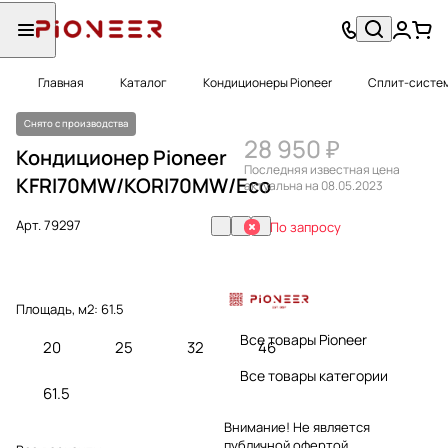
Главная
Каталог
Кондиционеры Pioneer
Сплит-систем
Снято с производства
28 950 ₽
Кондиционер Pioneer
Последняя известная цена
KFRI70MW/KORI70MW/Eco
актуальна на 08.05.2023
Арт.
79297
По запросу
Площадь, м2:
61.5
Все товары Pioneer
20
25
32
46
Все товары категории
61.5
Внимание! Не является
публичной офертой.