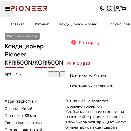
Главная
Каталог
Кондиционеры Pioneer
Сплит-систем
Снято с производства
По запросу
Кондиционер
Pioneer
KFRI
50
GN/
KORI
50
GN
Арт.
6715
Все товары Pioneer
Все товары категории
Характеристики
Внимание! Не является
публичной офертой.
Страна
:
Китай
Изображения, размещенные на
Гарантия
:
36 мес
нашем сайте pioneer-climate.ru,
в том числе размер и цвет, могут
Тип
:
сплит-система
отличаться от вида товара в
Подтип
:
настенный