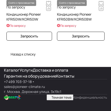
Снято с производства
Снято с производства
По запросу
По запросу
Кондиционер Pioneer
Кондиционер Pioneer
KFRI50IW/KORI50IW
KFRI50BW/KORI50BW
По запросу
По запросу
Запросить
Запросить
Назад к списку
Каталог
Услуги
Доставка и оплата
Гарантия на оборудование
Контакты
+7 499 703-37-18
sales@pioneer-climate.ru
г. Москва, Дорожная улица, 3к19с1
Темная тема
Конфиденциальность