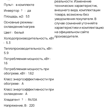
реальности. Изменение
Пульт
:
в комплекте
технических характеристик,
внешнего вида, комплектации
Инвертор
:
да
?
товара, возможны без
Площадь, м2
:
53
уведомления покупателя. В
Основные режимы
:
случае сомнений уточняйте
охлаждение/нагрев
характеристики и комплектацию
на официальном сайте
Цвет
:
белый
производителя.
Холодопроизводительность, кВт
:
5.3
Теплопроизводительность, кВт
:
5.9
Потребляемая мощность, кВт
:
1.6
Потребляемая мощность при
обогреве, кВт
:
1.62
Класс энергоэффективности при
обогреве
:
A
Класс энергоэффективности при
охлаждении
:
A
Хладагент
:
R410A
?
Напряжение, В
:
220