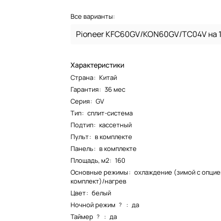
Все варианты:
Характеристики
Страна
:
Китай
Гарантия
:
36 мес
Серия
:
GV
Тип
:
сплит-система
Подтип
:
кассетный
Пульт
:
в комплекте
Панель
:
в комплекте
Площадь, м2
:
160
Основные режимы
:
охлаждение (зимой с опцие
комплект)/нагрев
Цвет
:
белый
Ночной режим
:
да
?
Таймер
:
да
?