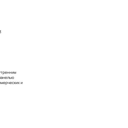
3
нутренним
панелью
ммерческих и