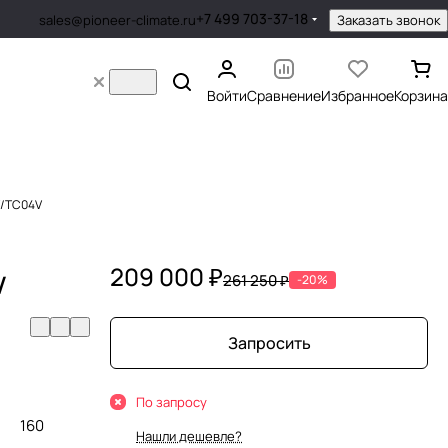
+7 499 703-37-18
Заказать звонок
sales@pioneer-climate.ru
Войти
Сравнение
Избранное
Корзина
V/TC04V
209 000 ₽
V
261 250 ₽
-20%
Запросить
По запросу
160
Нашли дешевле?