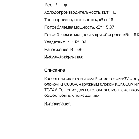
iFeel
:
да
?
Холодопроизводительность, кВт
:
16
Теплопроизводительность, кВт
:
16
Потребляемая мощность, кВт
:
5.87
Потребляемая мощность при обогреве, кВт
:
6.1
Хладагент
:
R410A
?
Напряжение, В
:
380
Все характеристики
Описание
Кассетная сплит-система Pioneer серии GV с в
блоком KFC60GV, наружным блоком KON60GV и 
TC04V. Решение для потолочного монтажа в ко
общественных помещениях.
Все описание