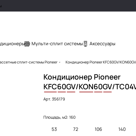
ы
ндиционеры
Мульти-сплит системы
Аксессуары
ассетные сплит-системы Pioneer
Кондиционер Pioneer KFC60GV/KON60G
Кондиционер Pioneer
KFC
60
GV
/
KON
60
GV
/TC04
Арт.
356179
Площадь, м2:
160
53
72
106
140