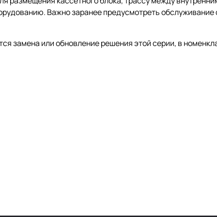
я размещения кассетного блока, трассу между внутренним
борудованию. Важно заранее предусмотреть обслуживание 
ется замена или обновление решения этой серии, в номенкл