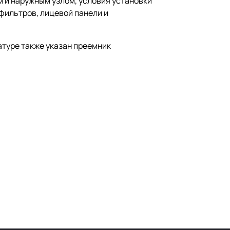
 и наружным узлом, условия установки
фильтров, лицевой панели и
атуре также указан преемник