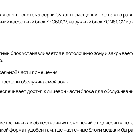
я сплит-система серии GV для помещений, где важно рав
енний кассетный блок KFC60GV, наружный блок KON60GV и 
тный блок устанавливается в потолочную зону и закрывае
е.
ральной части помещения.
 пределы обслуживаемой зоны.
спечивает доступ к лицевой части блока для обслуживани
истративных и общественных помещений с подвесным пото
акой формат удобен там, где настенные блоки мешали бы р