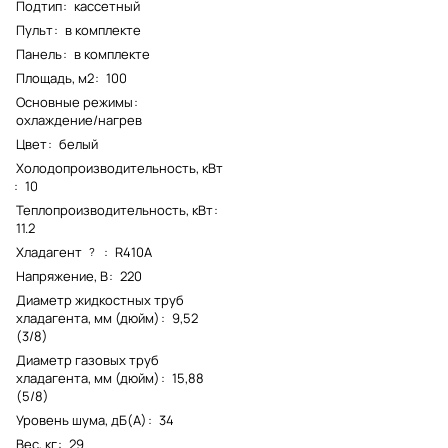
Подтип
:
кассетный
Пульт
:
в комплекте
Панель
:
в комплекте
Площадь, м2
:
100
Основные режимы
:
охлаждение/нагрев
Цвет
:
белый
Холодопроизводительность, кВт
:
10
Теплопроизводительность, кВт
:
11.2
Хладагент
:
R410A
?
Напряжение, В
:
220
Диаметр жидкостных труб
хладагента, мм (дюйм)
:
9,52
(3/8)
Диаметр газовых труб
хладагента, мм (дюйм)
:
15,88
(5/8)
Уровень шума, дБ(А)
:
34
Вес, кг
:
29