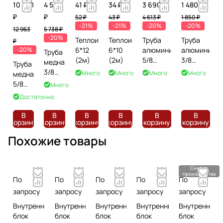
10 370
4 590
41 ₽
34 ₽
3 690 ₽
1 480 ₽
₽
₽
52 ₽
43 ₽
4 613 ₽
1 850 ₽
-21%
-21%
-20%
-20%
12 963
5 738 ₽
-20%
Теплоизоляция
Теплоизоляция
Труба
Труба
₽
-20%
6*12
6*10
алюминиевая
алюминиев
Труба
(2м)
(2м)
5/8
3/8
медная
Труба
(15м)
(15м)
3/8
Много
Много
Много
Много
медная
(15м)
5/8
Много
(15м)
Достаточно
В
В
В
В
В
В
корзину
корзину
корзину
корзину
корзину
корзину
Похожие товары
Снято с
производства
По
По
По
По
По
запросу
запросу
запросу
запросу
запросу
Внутренний
Внутренний
Внутренний
Внутренний
Внутренний
блок
блок
блок
блок
блок