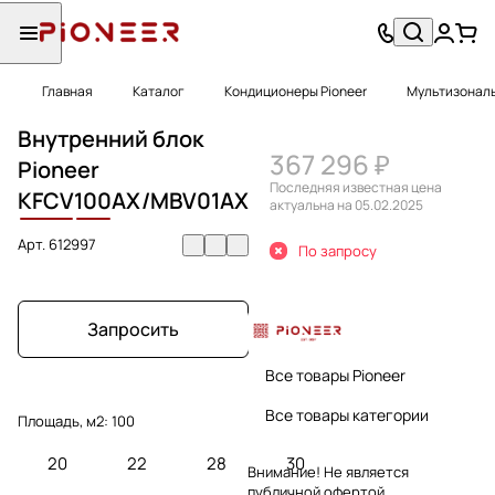
Главная
Каталог
Кондиционеры Pioneer
Мультизональ
Внутренний блок
367 296 ₽
Pioneer
Последняя известная цена
KFCV
100
AX/MBV01AX
актуальна на 05.02.2025
Арт.
612997
По запросу
Запросить
Все товары Pioneer
Все товары категории
Площадь, м2:
100
20
22
28
30
Внимание! Не является
публичной офертой.