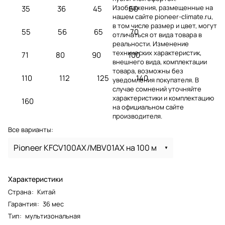
Изображения, размещенные на
35
36
45
50
нашем сайте pioneer-climate.ru,
в том числе размер и цвет, могут
55
56
65
70
отличаться от вида товара в
реальности. Изменение
технических характеристик,
71
80
90
100
внешнего вида, комплектации
товара, возможны без
110
112
125
140
уведомления покупателя. В
случае сомнений уточняйте
характеристики и комплектацию
160
на официальном сайте
производителя.
Все варианты:
Pioneer KFCV100AX/MBV01AX на 100 м
Характеристики
Страна
:
Китай
Гарантия
:
36 мес
Тип
:
мультизональная