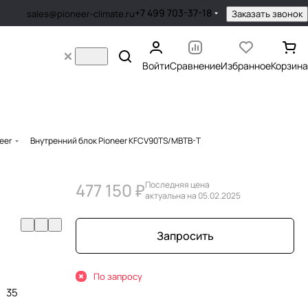
+7 499 703-37-18
Заказать звонок
sales@pioneer-climate.ru
Войти
Сравнение
Избранное
Корзина
eer
Внутренний блок Pioneer KFCV90TS/MBTB-T
477 150 ₽
Последняя цена
актуальна на 05.02.2025
Запросить
По запросу
35