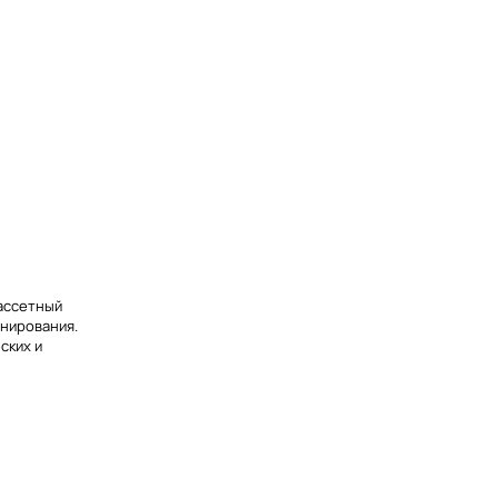
ассетный
нирования.
ских и