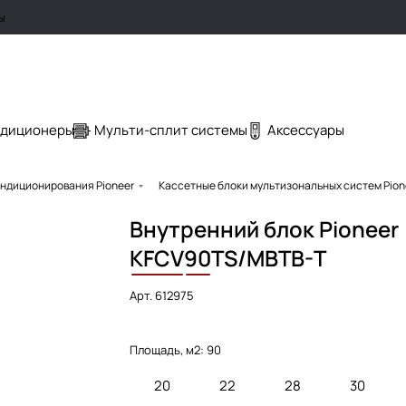
ы
ндиционеры
Мульти-сплит системы
Аксессуары
ндиционирования Pioneer
Кассетные блоки мультизональных систем Pion
Внутренний блок Pioneer
KFCV
90
TS/MBTB-T
Арт.
612975
Площадь, м2:
90
20
22
28
30