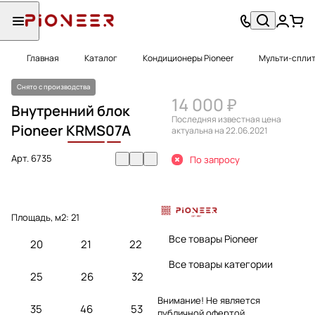
Главная
Каталог
Кондиционеры Pioneer
Мульти-сплит
Снято с производства
14 000 ₽
Внутренний блок
Последняя известная цена
Pioneer
KRMS
07
A
актуальна на 22.06.2021
Арт.
6735
По запросу
Площадь, м2:
21
Все товары Pioneer
20
21
22
Все товары категории
25
26
32
Внимание! Не является
35
46
53
публичной офертой.