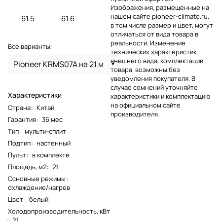
Изображения, размещенные на
нашем сайте pioneer-climate.ru,
61.5
61.6
в том числе размер и цвет, могут
отличаться от вида товара в
реальности. Изменение
Все варианты:
технических характеристик,
внешнего вида, комплектации
Pioneer KRMS07A на 21 м
товара, возможны без
уведомления покупателя. В
случае сомнений уточняйте
Характеристики
характеристики и комплектацию
на официальном сайте
Страна
:
Китай
производителя.
Гарантия
:
36 мес
Тип
:
мульти-сплит
Подтип
:
настенный
Пульт
:
в комплекте
Площадь, м2
:
21
Основные режимы
:
охлаждение/нагрев
Цвет
:
белый
Холодопроизводительность, кВт
:
2.1