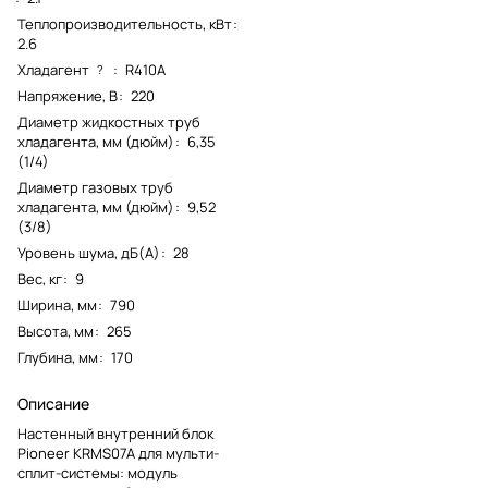
Теплопроизводительность, кВт
:
2.6
Хладагент
:
R410A
?
Напряжение, В
:
220
Диаметр жидкостных труб
хладагента, мм (дюйм)
:
6,35
(1/4)
Диаметр газовых труб
хладагента, мм (дюйм)
:
9,52
(3/8)
Уровень шума, дБ(А)
:
28
Вес, кг
:
9
Ширина, мм
:
790
Высота, мм
:
265
Глубина, мм
:
170
Описание
Настенный внутренний блок
Pioneer KRMS07A для мульти-
сплит-системы: модуль