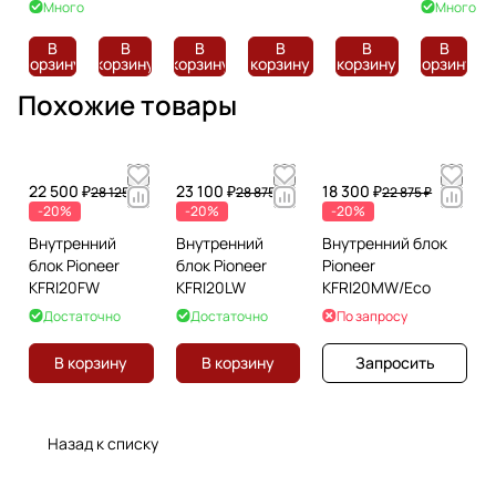
(15м)
(15м)
Много
Много
В
В
В
В
В
В
корзину
корзину
корзину
корзину
корзину
корзину
Похожие товары
22 500 ₽
23 100 ₽
18 300 ₽
28 125 ₽
28 875 ₽
22 875 ₽
-20%
-20%
-20%
Внутренний
Внутренний
Внутренний блок
блок Pioneer
блок Pioneer
Pioneer
KFRI20FW
KFRI20LW
KFRI20MW/Eco
Достаточно
Достаточно
По запросу
В корзину
В корзину
Запросить
Назад к списку