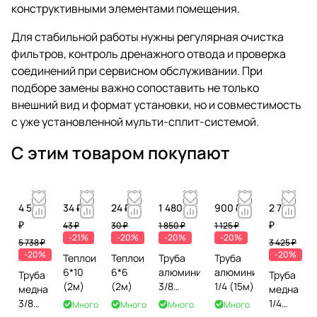
конструктивными элементами помещения.
Для стабильной работы нужны регулярная очистка
фильтров, контроль дренажного отвода и проверка
соединений при сервисном обслуживании. При
подборе замены важно сопоставить не только
внешний вид и формат установки, но и совместимость
с уже установленной мульти-сплит-системой.
С этим товаром покупают
4 590
34 ₽
24 ₽
1 480 ₽
900 ₽
2 740
₽
₽
43 ₽
30 ₽
1 850 ₽
1 125 ₽
-21%
-20%
-20%
-20%
5 738 ₽
3 425 ₽
-20%
-20%
Теплоизоляция
Теплоизоляция
Труба
Труба
6*10
6*6
алюминиевая
алюминиевая
Труба
Труба
(2м)
(2м)
3/8
1/4 (15м)
медная
медная
(15м)
3/8
1/4
Много
Много
Много
Много