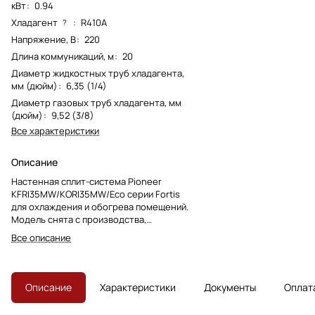
кВт
:
0.94
Хладагент
:
R410A
?
Напряжение, В
:
220
Длина коммуникаций, м
:
20
Диаметр жидкостных труб хладагента,
мм (дюйм)
:
6,35 (1/4)
Диаметр газовых труб хладагента, мм
(дюйм)
:
9,52 (3/8)
Все характеристики
Описание
Настенная сплит-система Pioneer
KFRI35MW/KORI35MW/Eco серии Fortis
для охлаждения и обогрева помещений.
Модель снята с производства,
преемник — KFRI35LW/KORI35LW.
Все описание
Описание
Характеристики
Документы
Оплат