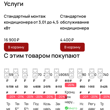
Услуги
Стандартный монтаж
Стандартное
кондиционера от 3,01 до 4,5
обслуживание
кВт
кондиционера
16 900 ₽
4 400 ₽
В корзину
В корзину
С этим товаром покупают
4 590
34
24
3 870
2 380
6 490
650 ₽
680
1 530
2 740
₽
₽
₽
₽
₽
₽
₽
₽
₽
813 ₽
-20%
5 738
43
30
4 838
2 975
8 113
850
1 913
3 425
Кронштейн
₽
₽
₽
₽
₽
₽
₽
₽
₽
-20%
-21%
-20%
-20%
-20%
-20%
для
-20%
-20%
-20%
наружного
Труба
Теплоизоляция
Теплоизоляция
Подставка
Козырек
Защита
Нагреватель
Регулятор
Труба
блока
Много
медная
6*10
6*6
наружного
наружного
наружного
дренажа
давления
медн