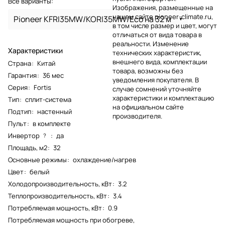
Все варианты:
Изображения, размещенные на
нашем сайте pioneer-climate.ru,
Pioneer KFRI35MW/KORI35MW/Eco на 32 м
в том числе размер и цвет, могут
отличаться от вида товара в
реальности. Изменение
Характеристики
технических характеристик,
внешнего вида, комплектации
Страна
:
Китай
товара, возможны без
Гарантия
:
36 мес
уведомления покупателя. В
Серия
:
Fortis
случае сомнений уточняйте
характеристики и комплектацию
Тип
:
сплит-система
на официальном сайте
Подтип
:
настенный
производителя.
Пульт
:
в комплекте
Инвертор
:
да
?
Площадь, м2
:
32
Основные режимы
:
охлаждение/нагрев
Цвет
:
белый
Холодопроизводительность, кВт
:
3.2
Теплопроизводительность, кВт
:
3.4
Потребляемая мощность, кВт
:
0.9
Потребляемая мощность при обогреве,