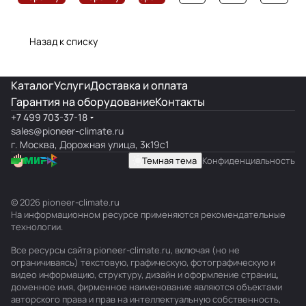
Назад к списку
Каталог
Услуги
Доставка и оплата
Гарантия на оборудование
Контакты
+7 499 703-37-18
sales@pioneer-climate.ru
г. Москва, Дорожная улица, 3к19с1
Темная тема
Конфиденциальность
© 2026 pioneer-climate.ru
На информационном ресурсе применяются
рекомендательные
технологии
.
Все ресурсы сайта pioneer-climate.ru, включая (но не
ограничиваясь) текстовую, графическую, фотографическую и
видео информацию, структуру, дизайн и оформление страниц,
доменное имя, фирменное наименование являются объектами
авторского права и прав на интеллектуальную собственность,