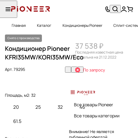
Главная
Каталог
Кондиционеры Pioneer
Сплит-систем
Снято с производства
37 538 ₽
Кондиционер Pioneer
Последняя известная цена
KFRI35MW/KORI35MW/Eco
актуальна на 21.12.2022
Арт.
79295
По запросу
Площадь, м2:
32
Все товары Pioneer
20
25
32
46
Все товары категории
61.5
Внимание! Не является
публичной офертой.