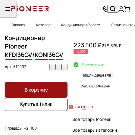
Главная
Каталог
Кондиционеры Pioneer
Сплит-систем
Кондиционер
223 500 ₽
Pioneer
279 375 ₽
-20%
KFDI
36
GV
/
KONI
36
GV
Достаточно
Арт.
612907
Нашли дешевле?
Хочу в подарок
В корзину
Купить в 1 клик
Все товары Pioneer
Площадь, м2:
100
Все товары категории