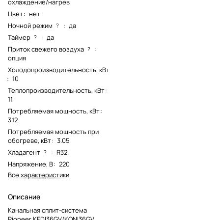
охлаждение/нагрев
Цвет
:
нет
Ночной режим
:
да
?
Таймер
:
да
?
Приток свежего воздуха
:
?
опция
Холодопроизводительность, кВт
:
10
Теплопроизводительность, кВт
:
11
Потребляемая мощность, кВт
:
3.12
Потребляемая мощность при
обогреве, кВт
:
3.05
Хладагент
:
R32
?
Напряжение, В
:
220
Все характеристики
Описание
Канальная сплит-система
Pioneer KFDI36GV/KONI36GV