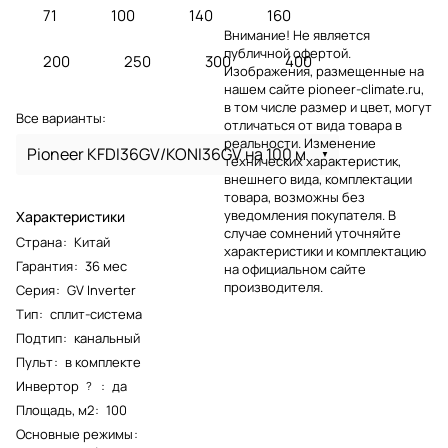
71
100
140
160
Внимание! Не является
публичной офертой.
200
250
300
400
Изображения, размещенные на
нашем сайте pioneer-climate.ru,
в том числе размер и цвет, могут
Все варианты:
отличаться от вида товара в
реальности. Изменение
Pioneer KFDI36GV/KONI36GV на 100 м
технических характеристик,
внешнего вида, комплектации
товара, возможны без
уведомления покупателя. В
Характеристики
случае сомнений уточняйте
Страна
:
Китай
характеристики и комплектацию
Гарантия
:
36 мес
на официальном сайте
производителя.
Серия
:
GV Inverter
Тип
:
сплит-система
Подтип
:
канальный
Пульт
:
в комплекте
Инвертор
:
да
?
Площадь, м2
:
100
Основные режимы
: