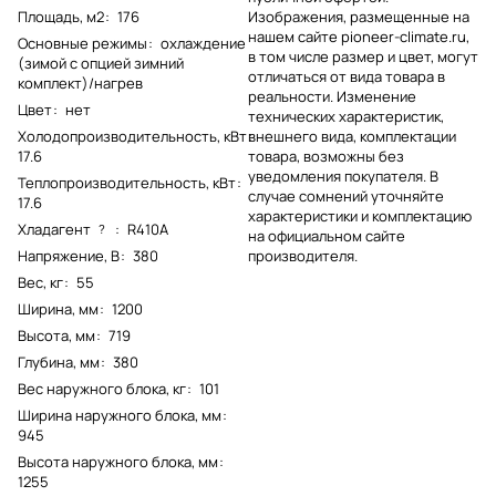
Площадь, м2
:
176
Изображения, размещенные на
нашем сайте pioneer-climate.ru,
Основные режимы
:
охлаждение
в том числе размер и цвет, могут
(зимой с опцией зимний
отличаться от вида товара в
комплект)/нагрев
реальности. Изменение
Цвет
:
нет
технических характеристик,
Холодопроизводительность, кВт
:
внешнего вида, комплектации
17.6
товара, возможны без
уведомления покупателя. В
Теплопроизводительность, кВт
:
случае сомнений уточняйте
17.6
характеристики и комплектацию
Хладагент
:
R410A
?
на официальном сайте
Напряжение, В
:
380
производителя.
Вес, кг
:
55
Ширина, мм
:
1200
Высота, мм
:
719
Глубина, мм
:
380
Вес наружного блока, кг
:
101
Ширина наружного блока, мм
:
945
Высота наружного блока, мм
:
1255