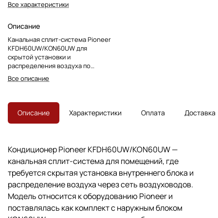
Все характеристики
Описание
Канальная сплит-система Pioneer
KFDH60UW/KON60UW для
скрытой установки и
распределения воздуха по
воздуховодам. Комплект снят с
Все описание
производства, преемник —
KFDH75UW/KODH75UW.
Описание
Характеристики
Оплата
Доставка
Кондиционер Pioneer KFDH60UW/KON60UW —
канальная сплит-система для помещений, где
требуется скрытая установка внутреннего блока и
распределение воздуха через сеть воздуховодов.
Модель относится к оборудованию Pioneer и
поставлялась как комплект с наружным блоком