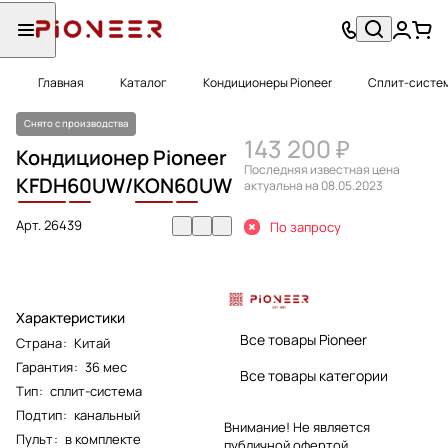
Главная
Каталог
Кондиционеры Pioneer
Сплит-систем
Снято с производства
143 200 ₽
Кондиционер Pioneer
Последняя известная цена
KFDH
60
UW/
KON
60
UW
актуальна на 08.05.2023
Арт.
26439
По запросу
Характеристики
Все товары Pioneer
Страна
:
Китай
Гарантия
:
36 мес
Все товары категории
Тип
:
сплит-система
Подтип
:
канальный
Внимание! Не является
Пульт
:
в комплекте
публичной офертой.