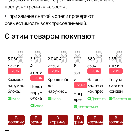
предусмотренным насосом;
при замене снятой модели проверяют
совместимость всех присоединений.
С этим товаром покупают
3 060 ₽
3 870
2 040 ₽
680
680 ₽
1 530 ₽
₽
₽
3 825 ₽
2 550 ₽
850 ₽
1 913 ₽
-20%
-20%
-20%
-20%
4 838 ₽
850
-20%
Козырек
Кронштейн
Нагреватель
Регулятор
₽
наружного
для
-20%
картера
давления
Подставка
блока
наружного
компрессора
конденсац
наружного
Нагреватель
свыше 4
блока от
блока
Мало
Мало
Достаточно
Достаточн
дренажа
кВт
8,01 кВт
Мало
Достаточно
В
В
В
В
В
В
корзину
корзину
корзину
корзину
корзину
корзину