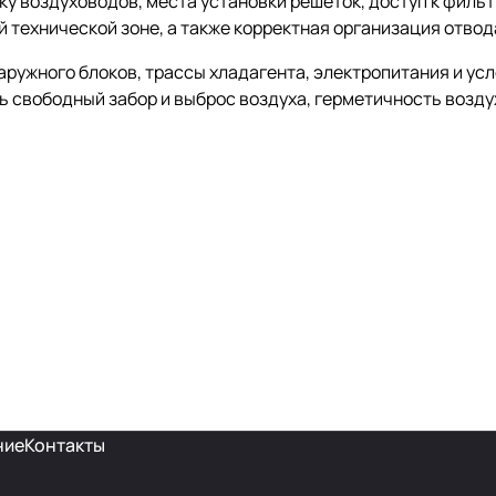
у воздуховодов, места установки решёток, доступ к фильт
й технической зоне, а также корректная организация отвод
ружного блоков, трассы хладагента, электропитания и ус
ь свободный забор и выброс воздуха, герметичность возду
ние
Контакты