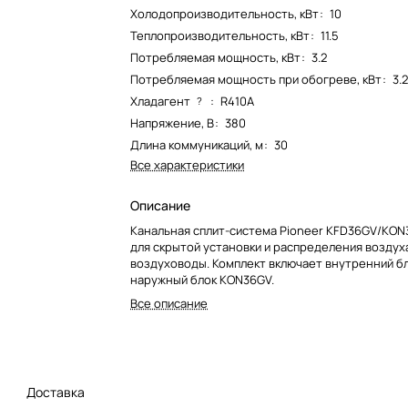
Холодопроизводительность, кВт
:
10
Теплопроизводительность, кВт
:
11.5
Потребляемая мощность, кВт
:
3.2
Потребляемая мощность при обогреве, кВт
:
3.
Хладагент
:
R410A
?
Напряжение, В
:
380
Длина коммуникаций, м
:
30
Все характеристики
Описание
Канальная сплит-система Pioneer KFD36GV/KON
для скрытой установки и распределения воздух
воздуховоды. Комплект включает внутренний б
наружный блок KON36GV.
Все описание
Доставка