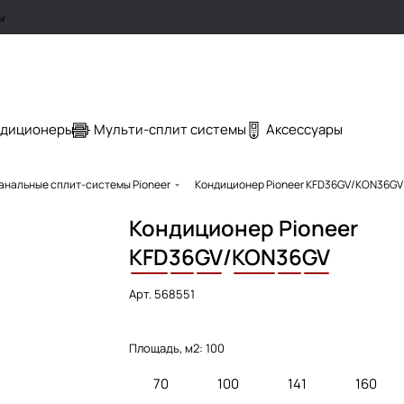
ы
ндиционеры
Мульти-сплит системы
Аксессуары
анальные сплит-системы Pioneer
Кондиционер Pioneer KFD36GV/KON36GV
Кондиционер Pioneer
KFD
36
GV
/
KON
36
GV
Арт.
568551
Площадь, м2:
100
70
100
141
160