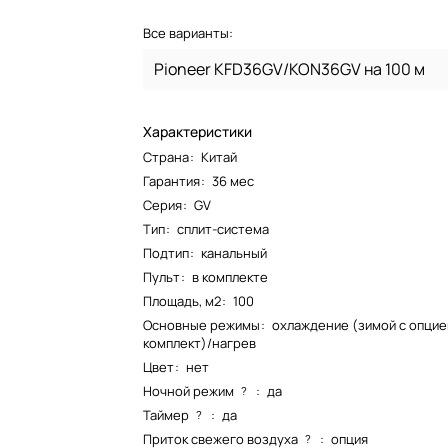
Все варианты:
Pioneer KFD36GV/KON36GV на 100 м
Характеристики
Страна
:
Китай
Гарантия
:
36 мес
Серия
:
GV
Тип
:
сплит-система
Подтип
:
канальный
Пульт
:
в комплекте
Площадь, м2
:
100
Основные режимы
:
охлаждение (зимой с опцие
комплект)/нагрев
Цвет
:
нет
Ночной режим
:
да
?
Таймер
:
да
?
Приток свежего воздуха
:
опция
?