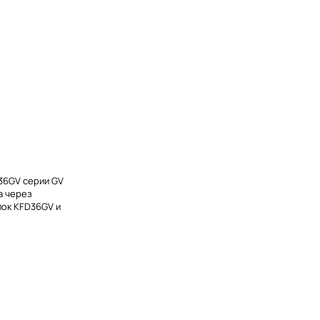
2
36GV серии GV
а через
лок KFD36GV и