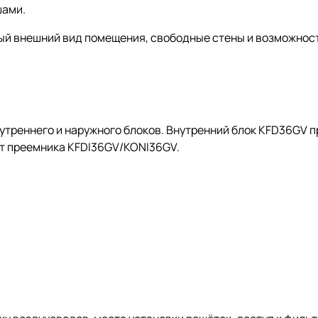
шами.
ный внешний вид помещения, свободные стены и возможно
утреннего и наружного блоков. Внутренний блок KFD36GV 
т преемника KFDI36GV/KONI36GV.