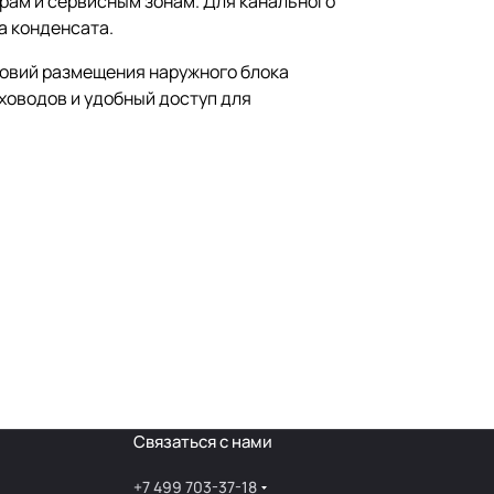
рам и сервисным зонам. Для канального
а конденсата.
ловий размещения наружного блока
ховодов и удобный доступ для
Связаться с нами
+7 499 703-37-18