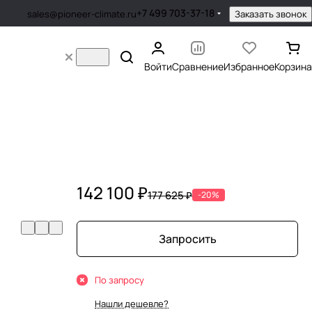
+7 499 703-37-18
Заказать звонок
sales@pioneer-climate.ru
Войти
Сравнение
Избранное
Корзина
142 100 ₽
177 625 ₽
-20%
Запросить
По запросу
Нашли дешевле?