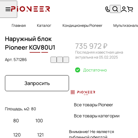
Главная
Каталог
Кондиционеры Pioneer
Мультизональ
Наружный блок
735 972 ₽
Pioneer
KGV
80
U1
Последняя известная цена
актуальна на 05.02.2025
Арт.
571286
Достаточно
Запросить
Все товары Pioneer
Площадь, м2:
80
Все товары категории
80
100
Внимание! Не является
120
121
публичной офертой.