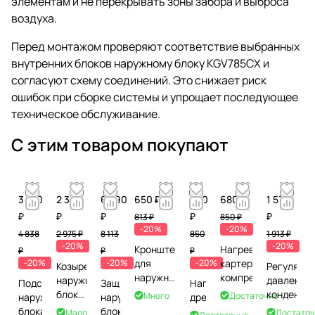
элементам и не перекрывать зоны забора и выброса
воздуха.
Перед монтажом проверяют соответствие выбранных
внутренних блоков наружному блоку KGV785CX и
согласуют схему соединений. Это снижает риск
ошибок при сборке системы и упрощает последующее
техническое обслуживание.
С этим товаром покупают
3 870
2 380
6 490
650 ₽
680
680 ₽
1 530
₽
₽
₽
₽
₽
813 ₽
850 ₽
-20%
-20%
4 838
2 975 ₽
8 113
850
1 913 ₽
-20%
-20%
Кронштейн
Нагреватель
₽
₽
₽
-20%
-20%
для
-20%
картера
Козырек
Регулятор
наружного
компрессора
наружного
давления
Подставка
Защита
Нагреватель
блока до
блока
конденса
Много
Достаточно
наружного
наружного
дренажа
4,5 кВт
до 4
блока
блока
Мало
Достаточ