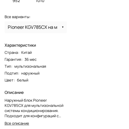
952
1010
Все варианты:
Pioneer KGV785CX на м
Характеристики
Страна
:
Китай
Гарантия
:
36 мес
Тип
:
мультизональная
Подтип
:
наружный
Цвет
:
белый
Описание
Наружный блок Pioneer
KGV785CX для мультизональной
системы кондиционирования.
Подходит для конфигураций с
несколькими внутренними
Все описание
блоками и единой наружной