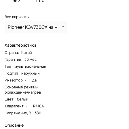
952
1010
Все варианты:
Pioneer KGV730CX на м
Характеристики
Страна
:
Китай
Гарантия
:
36 мес
Тип
:
мультизональная
Подтип
:
наружный
Инвертор
:
да
?
Основные режимы
:
охлаждение/нагрев
Цвет
:
белый
Хладагент
:
R410A
?
Напряжение, В
:
380
Описание