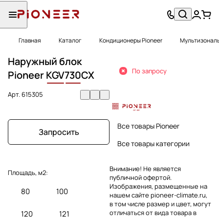
Главная
Каталог
Кондиционеры Pioneer
Мультизональ
Наружный блок
По запросу
Pioneer
KGV
730
CX
Арт.
615305
Все товары Pioneer
Запросить
Все товары категории
Внимание! Не является
Площадь, м2:
публичной офертой.
Изображения, размещенные на
80
100
нашем сайте pioneer-climate.ru,
в том числе размер и цвет, могут
отличаться от вида товара в
120
121