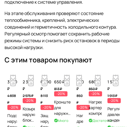
подключение к системе управления.
На этапе обслуживания проверяют состояние
теплообменника, креплений, электрических
соединений и герметичность холодильного контура.
Регулярный осмотр помогает сохранить рабочие
режимы системы и снизить риск остановок в периоды
высокой нагрузки.
С этим товаром покупают
3 870
2 380
6 490
650 ₽
680
680 ₽
1 530
₽
₽
₽
₽
₽
813 ₽
850 ₽
-20%
-20%
4 838
2 975 ₽
8 113
850
1 913 ₽
-20%
-20%
Кронштейн
Нагреватель
₽
₽
₽
-20%
-20%
для
-20%
картера
Козырек
Регулятор
наружного
компрессора
наружного
давления
Подставка
Защита
Нагреватель
блока до
блока
конденса
Много
Достаточно
наружного
наружного
дренажа
4,5 кВт
до 4
блока
блока