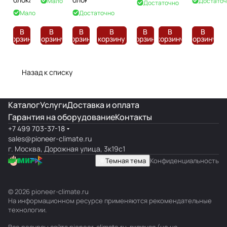
Мало
Достаточ
Достаточно
кВт
Мало
Достаточно
В
В
В
В
В
В
В
корзину
корзину
корзину
корзину
корзину
корзину
корзину
Назад к списку
Каталог
Услуги
Доставка и оплата
Гарантия на оборудование
Контакты
+7 499 703-37-18
sales@pioneer-climate.ru
г. Москва, Дорожная улица, 3к19с1
Темная тема
Конфиденциальность
© 2026 pioneer-climate.ru
На информационном ресурсе применяются
рекомендательные
технологии
.