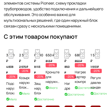
элементов системы Pioneer, схему прокладки
трубопроводов, удобство подключения и дальнейшего
обслуживания. Это особенно важно для
мультизональных решений, где один наружный блок
связан сразу с несколькими помещениями.
С этим товаром покупают
3 870
2 380
6 490
650 ₽
680
680 ₽
1 530
₽
₽
₽
₽
₽
813 ₽
850 ₽
-20%
-20%
4 838
2 975 ₽
8 113
850
1 913 ₽
-20%
-20%
Кронштейн
Нагреватель
₽
₽
₽
-20%
-20%
для
-20%
картера
Козырек
Регулятор
наружного
компрессора
наружного
давления
Подставка
Защита
Нагреватель
блока до
блока
конденса
Много
Достаточно
наружного
наружного
дренажа
4,5 кВт
до 4
блока
блока
Мало
Достаточ
Достаточно
кВт
Мало
Достаточно