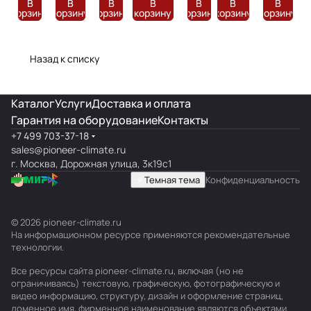
В
В
В
В
В
В
В
корзину
корзину
корзину
корзину
корзину
корзину
корзину
Назад к списку
Каталог
Услуги
Доставка и оплата
Гарантия на оборудование
Контакты
+7 499 703-37-18
sales@pioneer-climate.ru
г. Москва, Дорожная улица, 3к19с1
Темная тема
Конфиденциальность
© 2026 pioneer-climate.ru
На информационном ресурсе применяются
рекомендательные
технологии
.
Все ресурсы сайта pioneer-climate.ru, включая (но не
ограничиваясь) текстовую, графическую, фотографическую и
видео информацию, структуру, дизайн и оформление страниц,
доменное имя, фирменное наименование являются объектами