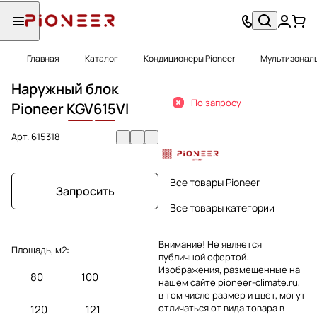
Главная
Каталог
Кондиционеры Pioneer
Мультизональ
Наружный блок
По запросу
Pioneer
KGV
615
VI
Арт.
615318
Все товары Pioneer
Запросить
Все товары категории
Внимание! Не является
Площадь, м2:
публичной офертой.
Изображения, размещенные на
80
100
нашем сайте pioneer-climate.ru,
в том числе размер и цвет, могут
отличаться от вида товара в
120
121