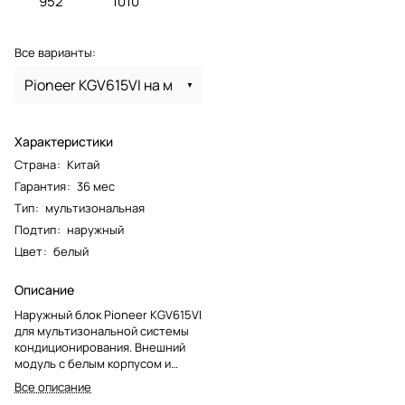
952
1010
Все варианты:
Pioneer KGV615VI на м
Характеристики
Страна
:
Китай
Гарантия
:
36 мес
Тип
:
мультизональная
Подтип
:
наружный
Цвет
:
белый
Описание
Наружный блок Pioneer KGV615VI
для мультизональной системы
кондиционирования. Внешний
модуль с белым корпусом и
сервисным доступом к
Все описание
основным узлам.