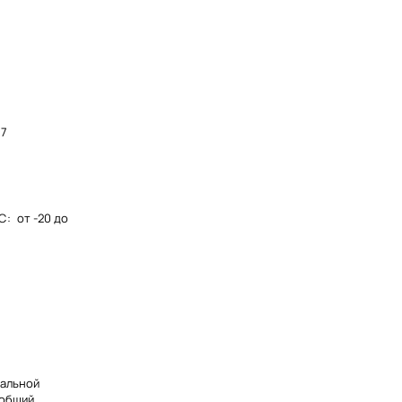
87
°C
:
от -20 до
нальной
 общий