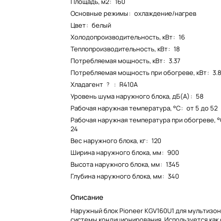
Площадь, м2
:
160
Основные режимы
:
охлаждение/нагрев
Цвет
:
белый
Холодопроизводительность, кВт
:
16
Теплопроизводительность, кВт
:
18
Потребляемая мощность, кВт
:
3.37
Потребляемая мощность при обогреве, кВт
:
3.
Хладагент
:
R410A
?
Уровень шума наружного блока, дБ(А)
:
58
Рабочая наружная температура, °C
:
от 5 до 52
Рабочая наружная температура при обогреве, 
24
Вес наружного блока, кг
:
120
Ширина наружного блока, мм
:
900
Высота наружного блока, мм
:
1345
Глубина наружного блока, мм
:
340
Описание
Наружный блок Pioneer KGV160U1 для мультизо
системы кондиционирования. Используется как