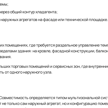
темы;
ерез общий контур хладагента;
 наружных агрегатов на фасаде или технической площадке.
х помещениях, где требуется раздельное управление темп
ределами здания: на кровле, фасадной конструкции, балко
вания.
льших торговых помещений и сервисных зон, где внутренни
ь от одного наружного узла.
r. Совместимость определяется типом мультизональной си
 не только сам наружный агрегат, но и конфигурацию поме