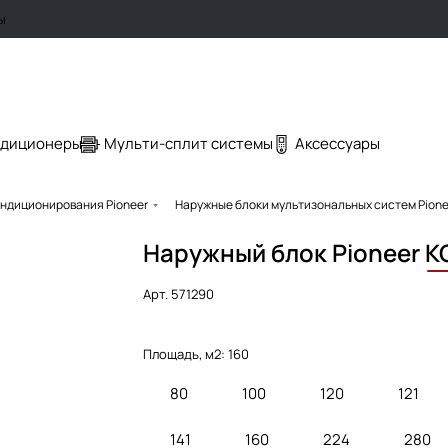
ы
ндиционеры
Мульти-сплит системы
Аксессуары
ндиционирования Pioneer
Наружные блоки мультизональных систем Pione
Наружный блок Pioneer
K
Арт.
571290
Площадь, м2:
160
80
100
120
121
141
160
224
280