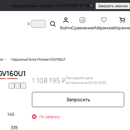
+7 499 703-37-18
Заказать звонок
sales@pioneer-climate.ru
Войти
Сравнение
Избранное
Корзина
er
Наружный блок Pioneer KGV160U1
GV
160
U1
1 108 195 ₽
Последняя цена
актуальна на 05.02.2025
Запросить
140
По запросу
335