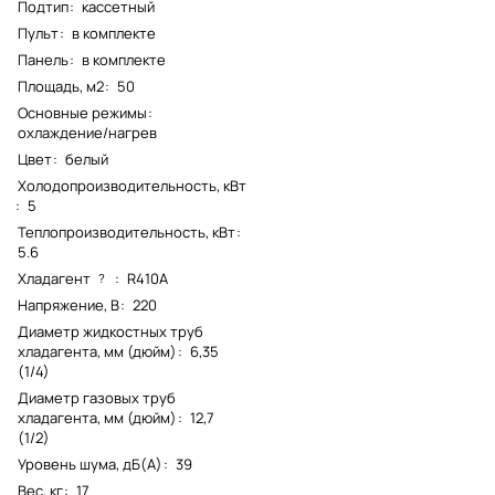
Подтип
:
кассетный
Пульт
:
в комплекте
Панель
:
в комплекте
Площадь, м2
:
50
Основные режимы
:
охлаждение/нагрев
Цвет
:
белый
Холодопроизводительность, кВт
:
5
Теплопроизводительность, кВт
:
5.6
Хладагент
:
R410A
?
Напряжение, В
:
220
Диаметр жидкостных труб
хладагента, мм (дюйм)
:
6,35
(1/4)
Диаметр газовых труб
хладагента, мм (дюйм)
:
12,7
(1/2)
Уровень шума, дБ(А)
:
39
Вес, кг
:
17