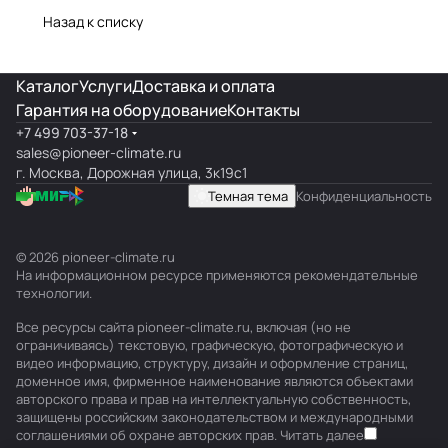
Назад к списку
Каталог
Услуги
Доставка и оплата
Гарантия на оборудование
Контакты
+7 499 703-37-18
sales@pioneer-climate.ru
г. Москва, Дорожная улица, 3к19с1
Темная тема
Конфиденциальность
© 2026 pioneer-climate.ru
На информационном ресурсе применяются
рекомендательные
технологии
.
Все ресурсы сайта pioneer-climate.ru, включая (но не
ограничиваясь) текстовую, графическую, фотографическую и
видео информацию, структуру, дизайн и оформление страниц,
доменное имя, фирменное наименование являются объектами
авторского права и прав на интеллектуальную собственность,
защищены российским законодательством и международными
соглашениями об охране авторских прав.
Читать далее