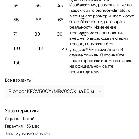
Изображения, размещенные на
35
36
45
50
нашем сайте pioneer-climate.ru,
в том числе размер и цвет, могут
55
56
65
70
отличаться от вида товара в
реальности. Изменение
технических характеристик,
71
80
90
100
внешнего вида, комплектации
товара, возможны без
110
112
125
140
уведомления покупателя. В
случае сомнений уточняйте
характеристики и комплектацию
160
на официальном сайте
производителя.
Все варианты:
Pioneer KFCV50CX/MBV02CX на 50 м
Характеристики
Страна
:
Китай
Гарантия
:
36 мес
Тип
:
мультизональная