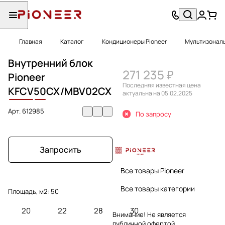
Главная
Каталог
Кондиционеры Pioneer
Мультизональ
Внутренний блок
271 235 ₽
Pioneer
Последняя известная цена
KFCV
50
CX/MBV02CX
актуальна на 05.02.2025
Арт.
612985
По запросу
Запросить
Все товары Pioneer
Все товары категории
Площадь, м2:
50
20
22
28
30
Внимание! Не является
публичной офертой.