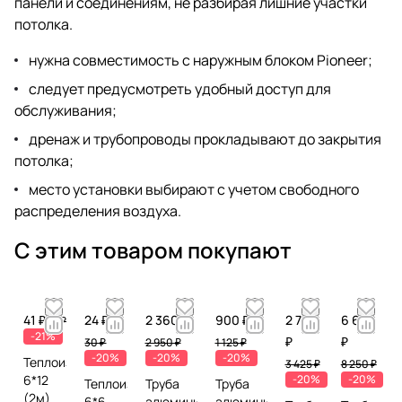
панели и соединениям, не разбирая лишние участки
потолка.
нужна совместимость с наружным блоком Pioneer;
следует предусмотреть удобный доступ для
обслуживания;
дренаж и трубопроводы прокладывают до закрытия
потолка;
место установки выбирают с учетом свободного
распределения воздуха.
С этим товаром покупают
41 ₽
24 ₽
2 360 ₽
900 ₽
2 740
6 600
52 ₽
-21%
₽
₽
30 ₽
2 950 ₽
1 125 ₽
-20%
-20%
-20%
Теплоизоляция
3 425 ₽
8 250 ₽
6*12
-20%
-20%
Теплоизоляция
Труба
Труба
(2м)
6*6
алюминиевая
алюминиевая