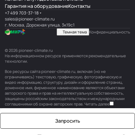
Гарантия на оборудование
Контакты
+7 499 703-37-18
sales@pioneer-climate.ru
г. Москва, Дорожная улица, 3к19с1
Темная тема
Конфиденциальность
© 2026 pioneer-climate.ru
На информационном ресурсе применяются
рекомендательные
технологии
.
Все ресурсы сайта pioneer-climate.ru, включая (но не
ограничиваясь) текстовую, графическую, фотографическую и
видео информацию, структуру, дизайн и оформление страниц,
доменное имя, фирменное наименование являются объектами
авторского права и прав на интеллектуальную собственность,
защищены российским законодательством и международными
соглашениями об охране авторских прав.
Читать далее
Запросить