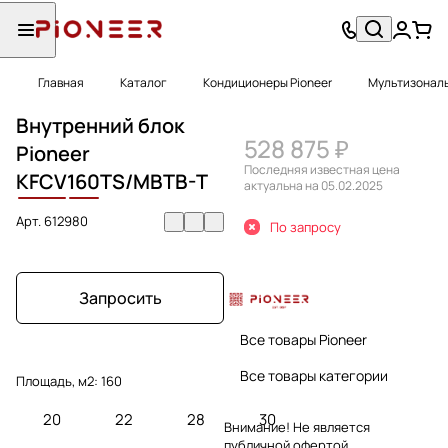
Главная
Каталог
Кондиционеры Pioneer
Мультизональ
Внутренний блок
528 875 ₽
Pioneer
Последняя известная цена
KFCV
160
TS/MBTB-T
актуальна на 05.02.2025
Арт.
612980
По запросу
Запросить
Все товары Pioneer
Все товары категории
Площадь, м2:
160
20
22
28
30
Внимание! Не является
публичной офертой.