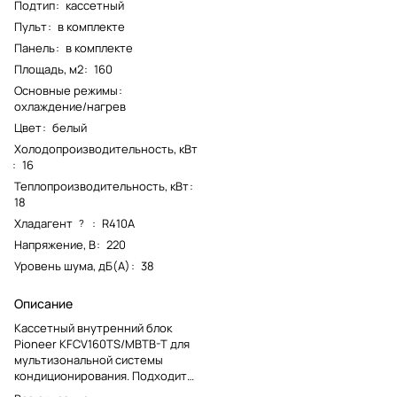
Подтип
:
кассетный
Пульт
:
в комплекте
Панель
:
в комплекте
Площадь, м2
:
160
Основные режимы
:
охлаждение/нагрев
Цвет
:
белый
Холодопроизводительность, кВт
:
16
Теплопроизводительность, кВт
:
18
Хладагент
:
R410A
?
Напряжение, В
:
220
Уровень шума, дБ(А)
:
38
Описание
Кассетный внутренний блок
Pioneer KFCV160TS/MBTB-T для
мультизональной системы
кондиционирования. Подходит
для потолочного монтажа в