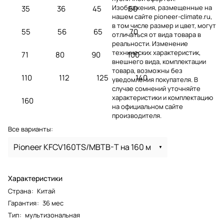
Изображения, размещенные на
35
36
45
50
нашем сайте pioneer-climate.ru,
в том числе размер и цвет, могут
55
56
65
70
отличаться от вида товара в
реальности. Изменение
технических характеристик,
71
80
90
100
внешнего вида, комплектации
товара, возможны без
110
112
125
140
уведомления покупателя. В
случае сомнений уточняйте
характеристики и комплектацию
160
на официальном сайте
производителя.
Все варианты:
Pioneer KFCV160TS/MBTB-T на 160 м
Характеристики
Страна
:
Китай
Гарантия
:
36 мес
Тип
:
мультизональная