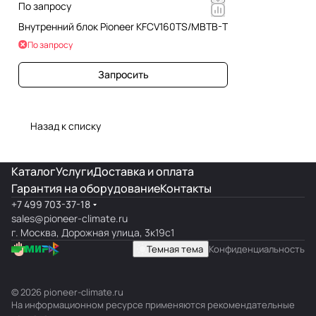
По запросу
Внутренний блок Pioneer KFCV160TS/MBTB-T
По запросу
Запросить
Назад к списку
Каталог
Услуги
Доставка и оплата
Гарантия на оборудование
Контакты
+7 499 703-37-18
sales@pioneer-climate.ru
г. Москва, Дорожная улица, 3к19с1
Темная тема
Конфиденциальность
© 2026 pioneer-climate.ru
На информационном ресурсе применяются
рекомендательные