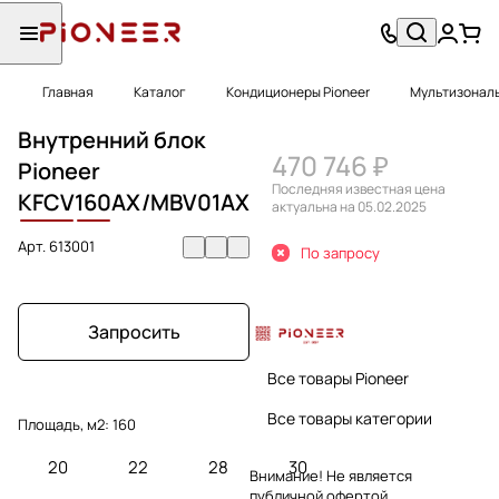
Главная
Каталог
Кондиционеры Pioneer
Мультизональ
Внутренний блок
470 746 ₽
Pioneer
Последняя известная цена
KFCV
160
AX/MBV01AX
актуальна на 05.02.2025
Арт.
613001
По запросу
Запросить
Все товары Pioneer
Все товары категории
Площадь, м2:
160
20
22
28
30
Внимание! Не является
публичной офертой.