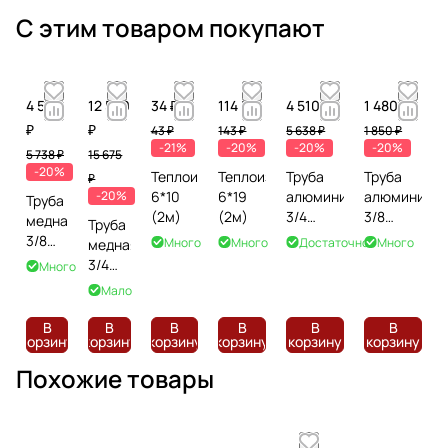
С этим товаром покупают
4 590
12 540
34 ₽
114 ₽
4 510 ₽
1 480 ₽
₽
₽
43 ₽
143 ₽
5 638 ₽
1 850 ₽
-21%
-20%
-20%
-20%
5 738 ₽
15 675
-20%
Теплоизоляция
Теплоизоляция
Труба
Труба
₽
-20%
6*10
6*19
алюминиевая
алюминиев
Труба
(2м)
(2м)
3/4
3/8
медная
Труба
(15м)
(15м)
3/8
Много
Много
Достаточно
Много
медная
(15м)
3/4
Много
(15м)
Мало
В
В
В
В
В
В
корзину
корзину
корзину
корзину
корзину
корзину
Похожие товары