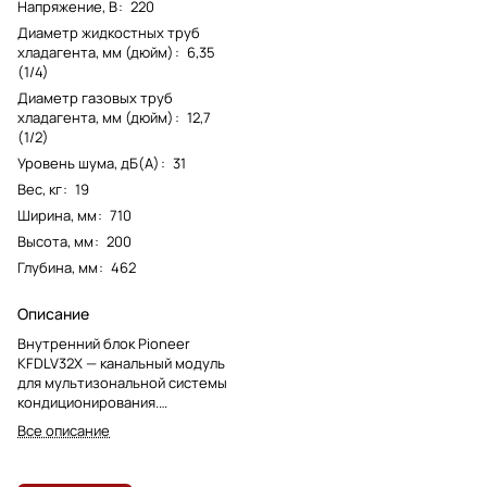
Напряжение, В
:
220
Диаметр жидкостных труб
хладагента, мм (дюйм)
:
6,35
(1/4)
Диаметр газовых труб
хладагента, мм (дюйм)
:
12,7
(1/2)
Уровень шума, дБ(А)
:
31
Вес, кг
:
19
Ширина, мм
:
710
Высота, мм
:
200
Глубина, мм
:
462
Описание
Внутренний блок Pioneer
KFDLV32X — канальный модуль
для мультизональной системы
кондиционирования.
Предназначен для скрытого
Все описание
монтажа и подачи воздуха через
воздуховоды.