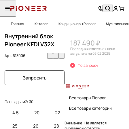
Главная
Каталог
Кондиционеры Pioneer
Мультизональ
Внутренний блок
187 490 ₽
Pioneer
KFDLV
32
X
Последняя известная цена
актуальна на 05.02.2025
Арт.
613006
По запросу
Запросить
Все товары Pioneer
Площадь, м2:
30
Все товары категории
4.5
20
22
Внимание! Не является
25
26
28
публичной офертой.