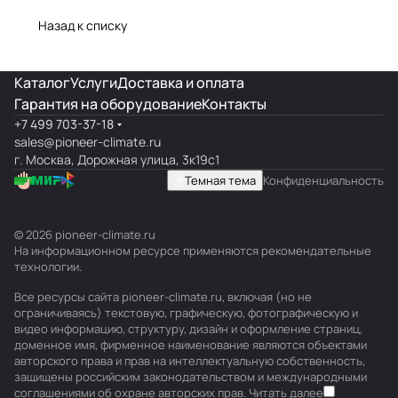
Назад к списку
Каталог
Услуги
Доставка и оплата
Гарантия на оборудование
Контакты
+7 499 703-37-18
sales@pioneer-climate.ru
г. Москва, Дорожная улица, 3к19с1
Темная тема
Конфиденциальность
© 2026 pioneer-climate.ru
На информационном ресурсе применяются
рекомендательные
технологии
.
Все ресурсы сайта pioneer-climate.ru, включая (но не
ограничиваясь) текстовую, графическую, фотографическую и
видео информацию, структуру, дизайн и оформление страниц,
доменное имя, фирменное наименование являются объектами
авторского права и прав на интеллектуальную собственность,
защищены российским законодательством и международными
соглашениями об охране авторских прав.
Читать далее