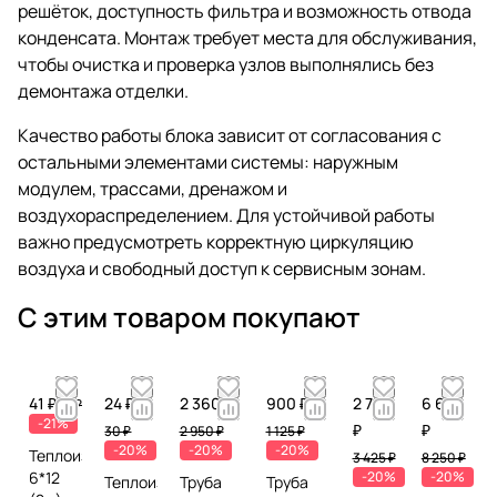
решёток, доступность фильтра и возможность отвода
конденсата. Монтаж требует места для обслуживания,
чтобы очистка и проверка узлов выполнялись без
демонтажа отделки.
Качество работы блока зависит от согласования с
остальными элементами системы: наружным
модулем, трассами, дренажом и
воздухораспределением. Для устойчивой работы
важно предусмотреть корректную циркуляцию
воздуха и свободный доступ к сервисным зонам.
С этим товаром покупают
41 ₽
24 ₽
2 360 ₽
900 ₽
2 740
6 600
52 ₽
-21%
₽
₽
30 ₽
2 950 ₽
1 125 ₽
-20%
-20%
-20%
Теплоизоляция
3 425 ₽
8 250 ₽
6*12
-20%
-20%
Теплоизоляция
Труба
Труба