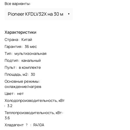
Все варианты:
Pioneer KFDLV32X на 30 м
Характеристики
Страна
:
Китай
Гарантия
:
36 мес
Тип
:
мультизональная
Подтип
:
канальный
Пульт
:
в комплекте
Площадь, м2
:
30
Основные режимы
:
охлаждение/нагрев
Цвет
:
нет
Холодопроизводительность, кВт
:
3.2
Теплопроизводительность, кВт
:
3.6
Хладагент
:
R410A
?