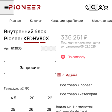
Главная
Каталог
Кондиционеры Pioneer
Мультизональ
Внутренний блок
336 261 ₽
Pioneer
KFDHV
80
X
Последняя известная цена
актуальна на 05.02.2025
Арт.
613035
По запросу
Запросить
Все товары Pioneer
Площадь, м2:
80
Все товары категории
4.5
20
22
Внимание! Не является
25
26
28
публичной офертой.