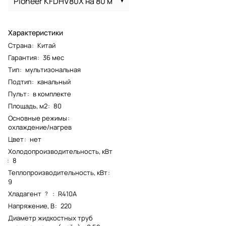
Pioneer KFDHV80X на 80 м
Характеристики
Страна
:
Китай
Гарантия
:
36 мес
Тип
:
мультизональная
Подтип
:
канальный
Пульт
:
в комплекте
Площадь, м2
:
80
Основные режимы
:
охлаждение/нагрев
Цвет
:
нет
Холодопроизводительность, кВт
:
8
Теплопроизводительность, кВт
:
9
Хладагент
:
R410A
?
Напряжение, В
:
220
Диаметр жидкостных труб