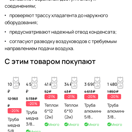
соединениям;
проверяют трассу хладагента до наружного
оборудования;
предусматривают надежный отвод конденсата;
согласуют разводку воздуховодов с требуемым
направлением подачи воздуха.
С этим товаром покупают
10 370
4 590
41 ₽
34 ₽
3 690 ₽
1 480 ₽
₽
₽
52 ₽
43 ₽
4 613 ₽
1 850 ₽
-21%
-21%
-20%
-20%
12 963
5 738 ₽
-20%
Теплоизоляция
Теплоизоляция
Труба
Труба
₽
-20%
6*12
6*10
алюминиевая
алюминиев
Труба
(2м)
(2м)
5/8
3/8
медная
Труба
(15м)
(15м)
3/8
Много
Много
Много
Много
медная
(15м)
5/8
Много