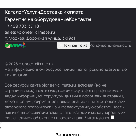
Каталог
Услуги
Доставка и оплата
Гарантия на оборудование
Контакты
+7 499 703-37-18
sales@pioneer-climate.ru
г. Москва, Дорожная улица, 3к19с1
Темная тема
Конфиденциальность
© 2026 pioneer-climate.ru
На информационном ресурсе применяются
рекомендательные
технологии
.
Все ресурсы сайта pioneer-climate.ru, включая (но не
ограничиваясь) текстовую, графическую, фотографическую и
видео информацию, структуру, дизайн и оформление страниц,
доменное имя, фирменное наименование являются объектами
авторского права и прав на интеллектуальную собственность,
защищены российским законодательством и международными
соглашениями об охране авторских прав.
Читать далее
Запросить