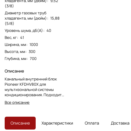
хладагента, мм (дюйм)
:
9,52
(3/8)
Диаметр газовых труб
хладагента, мм (дюйм)
:
15,88
(5/8)
Уровень шума, дБ(А)
:
40
Вес, кг
:
41
Ширина, мм
:
1000
Высота, мм
:
300
Глубина, мм
:
700
Описание
Канальный внутренний блок
Pioneer KFDHV80X для
мультизональной системы
кондиционирования. Подходит
для скрытого монтажа и подачи
Все описание
воздуха через сеть
воздуховодов.
Описание
Характеристики
Оплата
Доставка