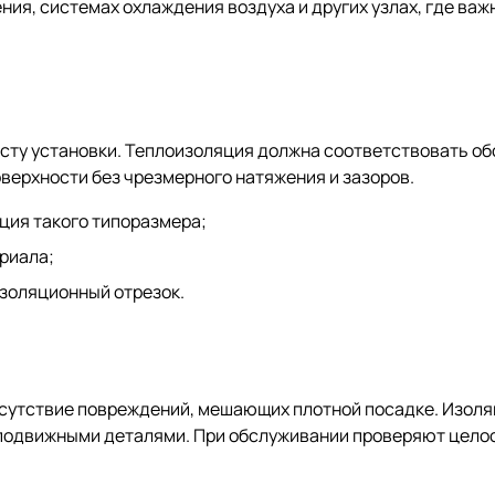
ия, системах охлаждения воздуха и других узлах, где важ
есту установки. Теплоизоляция должна соответствовать о
оверхности без чрезмерного натяжения и зазоров.
ция такого типоразмера;
риала;
изоляционный отрезок.
тсутствие повреждений, мешающих плотной посадке. Изоля
с подвижными деталями. При обслуживании проверяют цело