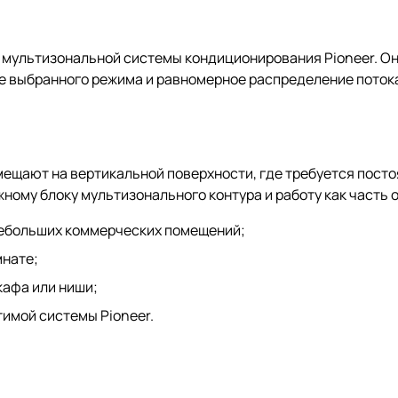
я мультизональной системы кондиционирования Pioneer. О
е выбранного режима и равномерное распределение потока
мещают на вертикальной поверхности, где требуется пост
жному блоку мультизонального контура и работу как часть
небольших коммерческих помещений;
мнате;
кафа или ниши;
имой системы Pioneer.