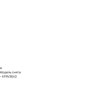
ля
 Модель снята
— KFRV36V2.