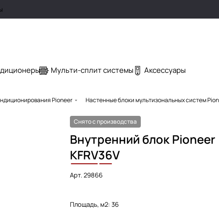
ы
ндиционеры
Мульти-сплит системы
Аксессуары
ндиционирования Pioneer
Настенные блоки мультизональных систем Pion
Снято с производства
Внутренний блок Pioneer
KFRV
36
V
Арт.
29866
Площадь, м2:
36