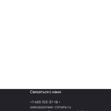
Связаться с нами
+7 499 703-37-18
sales@pioneer-climate.ru