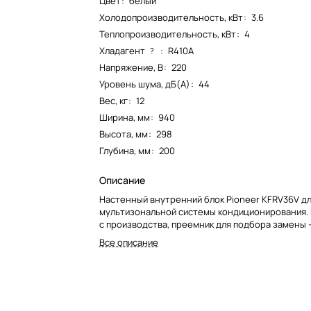
Цвет
:
белый
Холодопроизводительность, кВт
:
3.6
Теплопроизводительность, кВт
:
4
Хладагент
:
R410A
?
Напряжение, В
:
220
Уровень шума, дБ(А)
:
44
Вес, кг
:
12
Ширина, мм
:
940
Высота, мм
:
298
Глубина, мм
:
200
Описание
Настенный внутренний блок Pioneer KFRV36V д
мультизональной системы кондиционирования.
с производства, преемник для подбора замены 
Все описание