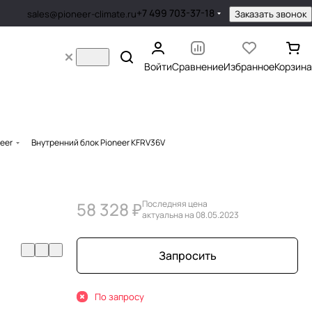
+7 499 703-37-18
Заказать звонок
sales@pioneer-climate.ru
Войти
Сравнение
Избранное
Корзина
eer
Внутренний блок Pioneer KFRV36V
58 328 ₽
Последняя цена
актуальна на 08.05.2023
Запросить
По запросу