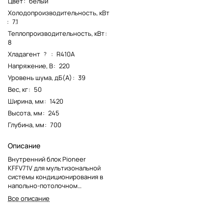
Цвет
:
белый
Холодопроизводительность, кВт
:
7.1
Теплопроизводительность, кВт
:
8
Хладагент
:
R410A
?
Напряжение, В
:
220
Уровень шума, дБ(А)
:
39
Вес, кг
:
50
Ширина, мм
:
1420
Высота, мм
:
245
Глубина, мм
:
700
Описание
Внутренний блок Pioneer
KFFV71V для мультизональной
системы кондиционирования в
напольно-потолочном
исполнении. Модель снята с
Все описание
производства, преемник для
подбора замены — KFFV71X.