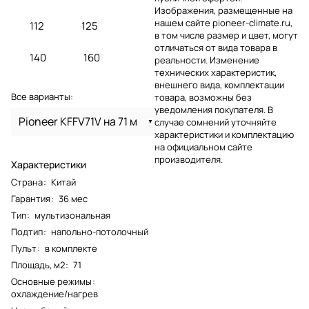
Изображения, размещенные на
нашем сайте pioneer-climate.ru,
112
125
в том числе размер и цвет, могут
отличаться от вида товара в
140
160
реальности. Изменение
технических характеристик,
внешнего вида, комплектации
Все варианты:
товара, возможны без
уведомления покупателя. В
Pioneer KFFV71V на 71 м
случае сомнений уточняйте
характеристики и комплектацию
на официальном сайте
производителя.
Характеристики
Страна
:
Китай
Гарантия
:
36 мес
Тип
:
мультизональная
Подтип
:
напольно-потолочный
Пульт
:
в комплекте
Площадь, м2
:
71
Основные режимы
:
охлаждение/нагрев