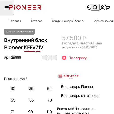
Главная
Каталог
Кондиционеры Pioneer
Мультизональ
Снято с производства
57 500 ₽
Внутренний блок
Последняя известная цена
Pioneer
KFFV
71
V
актуальна на 08.05.2023
Арт.
29888
По запросу
Площадь, м2:
71
Все товары Pioneer
30
35
50
Все товары категории
55
65
70
Внимание! Не является
71
90
110
публичной офертой.