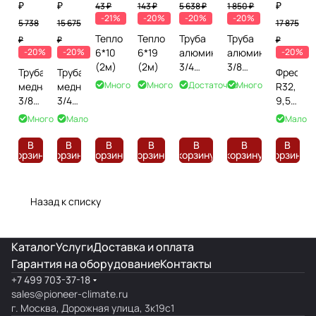
₽
₽
₽
43 ₽
143 ₽
5 638 ₽
1 850 ₽
-21%
-20%
-20%
-20%
5 738
15 675
17 875
Теплоизоляция
Теплоизоляция
Труба
Труба
₽
₽
₽
-20%
-20%
6*10
6*19
алюминиевая
алюминиевая
-20%
(2м)
(2м)
3/4
3/8
Труба
Труба
Фреон
(15м)
(15м)
Много
Много
Достаточно
Много
медная
медная
R32,
3/8
3/4
9,5
(15м)
(15м)
кг
Много
Мало
Мало
В
В
В
В
В
В
В
корзину
корзину
корзину
корзину
корзину
корзину
корзину
Назад к списку
Каталог
Услуги
Доставка и оплата
Гарантия на оборудование
Контакты
+7 499 703-37-18
sales@pioneer-climate.ru
г. Москва, Дорожная улица, 3к19с1