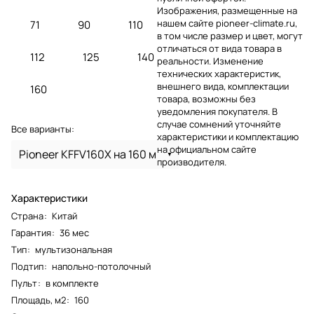
Изображения, размещенные на
нашем сайте pioneer-climate.ru,
71
90
110
в том числе размер и цвет, могут
отличаться от вида товара в
112
125
140
реальности. Изменение
технических характеристик,
внешнего вида, комплектации
160
товара, возможны без
уведомления покупателя. В
случае сомнений уточняйте
Все варианты:
характеристики и комплектацию
на официальном сайте
Pioneer KFFV160X на 160 м
производителя.
Характеристики
Страна
:
Китай
Гарантия
:
36 мес
Тип
:
мультизональная
Подтип
:
напольно-потолочный
Пульт
:
в комплекте
Площадь, м2
:
160