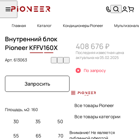
Главная
Каталог
Кондиционеры Pioneer
Мультизональ
Внутренний блок
408 676 ₽
Pioneer
KFFV
160
X
Последняя известная цена
актуальна на 05.02.2025
Арт.
613063
По запросу
Запросить
Все товары Pioneer
Площадь, м2:
160
Все товары категории
30
35
50
Внимание! Не является
55
65
70
публичной офертой.