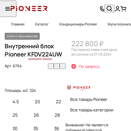
Главная
Каталог
Кондиционеры Pioneer
Мультизональ
Снято с производства
222 800 ₽
Внутренний блок
Последняя известная цена
Pioneer
KFDV
224
UW
актуальна на 01.09.2024
Арт.
6764
По запросу
Площадь, м2:
224
Все товары Pioneer
4.5
20
22
Все товары категории
25
26
28
Внимание! Не является
30
35
36
публичной офертой.