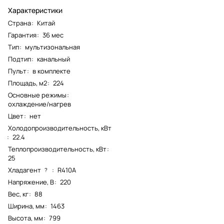
Характеристики
Страна
:
Китай
Гарантия
:
36 мес
Тип
:
мультизональная
Подтип
:
канальный
Пульт
:
в комплекте
Площадь, м2
:
224
Основные режимы
:
охлаждение/нагрев
Цвет
:
нет
Холодопроизводительность, кВт
:
22.4
Теплопроизводительность, кВт
:
25
Хладагент
:
R410A
?
Напряжение, В
:
220
Вес, кг
:
88
Ширина, мм
:
1463
Высота, мм
:
799