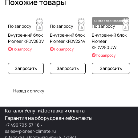
Похожие товары
Снято с производства
По запросу
По запросу
По запросу
Внутренний блок
Внутренний блок
Внутренний блок
Pioneer KFDV280V
Pioneer KFDV224V
Pioneer
KFDV280UW
По запросу
По запросу
По запросу
Запросить
Запросить
Запросить
Назад к списку
Каталог
Услуги
Доставка и оплата
Гарантия на оборудование
Контакты
+7 499 703-37-18
sales@pioneer-climate.ru
г. Москва, Дорожная улица, 3к19с1