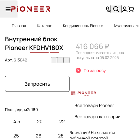
Главная
Каталог
Кондиционеры Pioneer
Мультизональ
Внутренний блок
416 066 ₽
Pioneer
KFDHV
180
X
Последняя известная цена
актуальна на 05.02.2025
Арт.
613042
По запросу
Запросить
Все товары Pioneer
Площадь, м2:
180
Все товары категории
4.5
20
22
Внимание! Не является
25
26
28
публичной офертой.