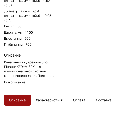
хладагента, мм (дюйм)
:
9,52
(3/8)
Диаметр газовых труб
хладагента, мм (дюйм)
:
19,05
(3/4)
Вес, кг
:
58
Ширина, мм
:
1400
Высота, мм
:
300
Глубина, мм
:
700
Описание
Канальный внутренний блок
Pioneer KFDHV180X для
мультизональной системы
кондиционирования. Подходит
для скрытого монтажа и
Все описание
распределения воздуха через
сеть воздуховодов.
Описание
Характеристики
Оплата
Доставка