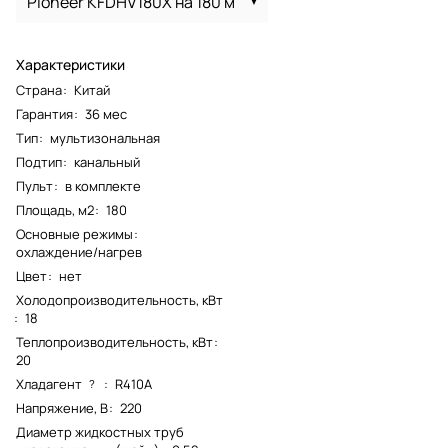
Pioneer KFDHV180X на 180 м
Характеристики
Страна
:
Китай
Гарантия
:
36 мес
Тип
:
мультизональная
Подтип
:
канальный
Пульт
:
в комплекте
Площадь, м2
:
180
Основные режимы
:
охлаждение/нагрев
Цвет
:
нет
Холодопроизводительность, кВт
:
18
Теплопроизводительность, кВт
:
20
Хладагент
:
R410A
?
Напряжение, В
:
220
Диаметр жидкостных труб