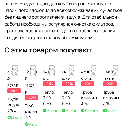
зонам. Воздуховоды должны быть рассчитаны так,
чтобы поток доходил до всех обслуживаемых участков
без лишнего сопротивления и шума. Для стабильной
работы необходимы регулярная очистка фильтров,
проверка дренажного отвода и контроль состояния
соединений при плановом обслуживании.
С этим товаром покупают
4 590
12 540
34 ₽
114 ₽
4 510 ₽
1 480 ₽
₽
₽
43 ₽
143 ₽
5 638 ₽
1 850 ₽
-21%
-20%
-20%
-20%
5 738 ₽
15 675
-20%
Теплоизоляция
Теплоизоляция
Труба
Труба
₽
-20%
6*10
6*19
алюминиевая
алюминиев
Труба
(2м)
(2м)
3/4
3/8
медная
Труба
(15м)
(15м)
3/8
Много
Много
Достаточно
Много
медная
(15м)
3/4
Много
(15м)
Мало