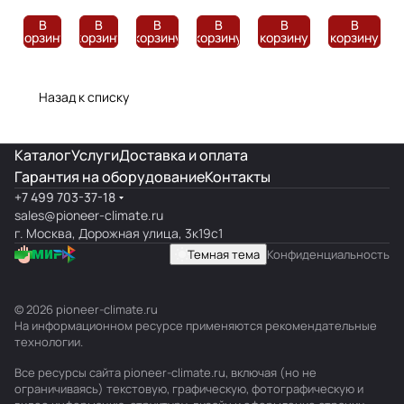
В
В
В
В
В
В
корзину
корзину
корзину
корзину
корзину
корзину
Назад к списку
Каталог
Услуги
Доставка и оплата
Гарантия на оборудование
Контакты
+7 499 703-37-18
sales@pioneer-climate.ru
г. Москва, Дорожная улица, 3к19с1
Темная тема
Конфиденциальность
© 2026 pioneer-climate.ru
На информационном ресурсе применяются
рекомендательные
технологии
.
Все ресурсы сайта pioneer-climate.ru, включая (но не
ограничиваясь) текстовую, графическую, фотографическую и