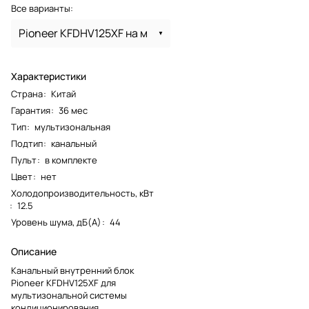
Все варианты:
Pioneer KFDHV125XF на м
Характеристики
Страна
:
Китай
Гарантия
:
36 мес
Тип
:
мультизональная
Подтип
:
канальный
Пульт
:
в комплекте
Цвет
:
нет
Холодопроизводительность, кВт
:
12.5
Уровень шума, дБ(А)
:
44
Описание
Канальный внутренний блок
Pioneer KFDHV125XF для
мультизональной системы
кондиционирования.