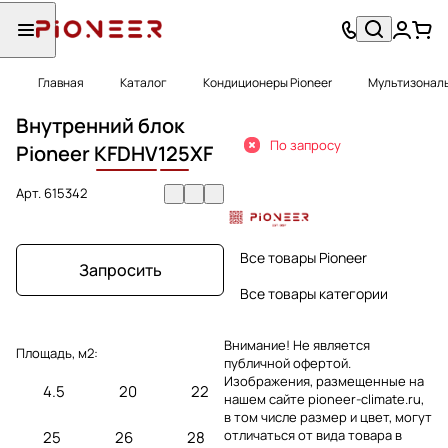
Главная
Каталог
Кондиционеры Pioneer
Мультизональ
Внутренний блок
По запросу
Pioneer
KFDHV
125
XF
Арт.
615342
Все товары Pioneer
Запросить
Все товары категории
Внимание! Не является
Площадь, м2:
публичной офертой.
Изображения, размещенные на
4.5
20
22
нашем сайте pioneer-climate.ru,
в том числе размер и цвет, могут
отличаться от вида товара в
25
26
28