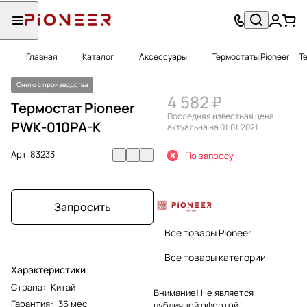
Главная
Каталог
Аксессуары
Термостаты Pioneer
Т
Снято с производства
4 582 ₽
Термостат Pioneer
Последняя известная цена
PWK-010PA-K
актуальна на 01.01.2021
Арт.
83233
По запросу
Запросить
Все товары Pioneer
Все товары категории
Характеристики
Страна
:
Китай
Внимание! Не является
Гарантия
:
36 мес
публичной офертой.