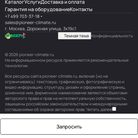
Каталог
Услуги
Доставка и оплата
Гарантия на оборудование
Контакты
+7 499 703-37-18
sales@pioneer-climate.ru
г. Москва, Дорожная улица, 3к19с1
Темная тема
Конфиденциальность
© 2026 pioneer-climate.ru
На информационном ресурсе применяются
рекомендательные
технологии
.
Все ресурсы сайта pioneer-climate.ru, включая (но не
ограничиваясь) текстовую, графическую, фотографическую и
видео информацию, структуру, дизайн и оформление страниц,
доменное имя, фирменное наименование являются объектами
авторского права и прав на интеллектуальную собственность,
защищены российским законодательством и международными
соглашениями об охране авторских прав.
Читать далее
Запросить