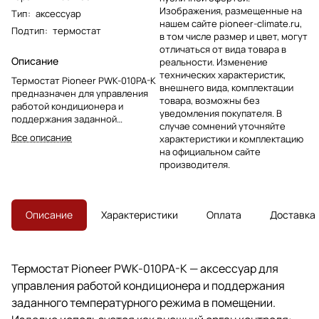
Изображения, размещенные на
Тип
:
аксессуар
нашем сайте pioneer-climate.ru,
Подтип
:
термостат
в том числе размер и цвет, могут
отличаться от вида товара в
Описание
реальности. Изменение
технических характеристик,
Термостат Pioneer PWK-010PA-K
внешнего вида, комплектации
предназначен для управления
товара, возможны без
работой кондиционера и
уведомления покупателя. В
поддержания заданной
случае сомнений уточняйте
температуры. Подходит для
Все описание
характеристики и комплектацию
замены одноименного узла в
на официальном сайте
совместимом оборудовании
производителя.
Pioneer.
Описание
Характеристики
Оплата
Доставка
Термостат Pioneer PWK-010PA-K — аксессуар для
управления работой кондиционера и поддержания
заданного температурного режима в помещении.