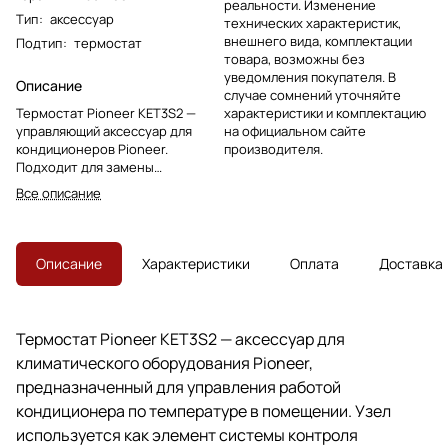
реальности. Изменение
Тип
:
аксессуар
технических характеристик,
внешнего вида, комплектации
Подтип
:
термостат
товара, возможны без
уведомления покупателя. В
Описание
случае сомнений уточняйте
Термостат Pioneer KET3S2 —
характеристики и комплектацию
управляющий аксессуар для
на официальном сайте
кондиционеров Pioneer.
производителя.
Подходит для замены
однотипного узла при ремонте и
Все описание
обслуживании системы контроля
температуры.
Описание
Характеристики
Оплата
Доставка
Термостат Pioneer KET3S2 — аксессуар для
климатического оборудования Pioneer,
предназначенный для управления работой
кондиционера по температуре в помещении. Узел
используется как элемент системы контроля