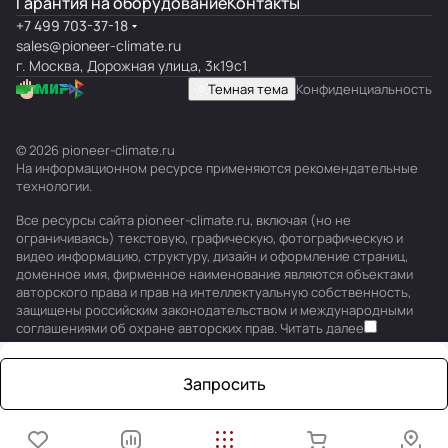
Гарантия на оборудование
Контакты
+7 499 703-37-18
sales@pioneer-climate.ru
г. Москва, Дорожная улица, 3к19с1
Темная тема
Конфиденциальность
© 2026 pioneer-climate.ru
На информационном ресурсе применяются
рекомендательные
технологии
.
Все ресурсы сайта pioneer-climate.ru, включая (но не
ограничиваясь) текстовую, графическую, фотографическую и
видео информацию, структуру, дизайн и оформление страниц,
доменное имя, фирменное наименование являются объектами
авторского права и прав на интеллектуальную собственность,
защищены российским законодательством и международными
соглашениями об охране авторских прав.
Читать далее
Запросить