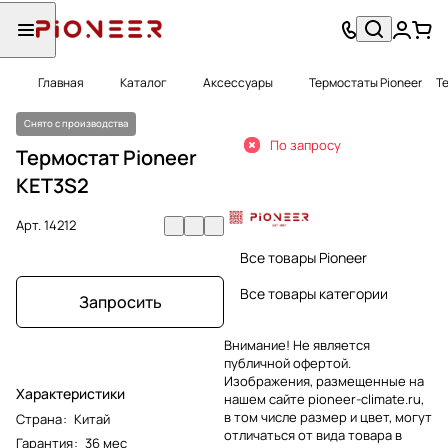
Главная
Каталог
Аксессуары
Термостаты Pioneer
Т
Снято с производства
По запросу
Термостат Pioneer
KET3S2
Арт.
14212
Все товары Pioneer
Все товары категории
Запросить
Внимание! Не является
публичной офертой.
Изображения, размещенные на
Характеристики
нашем сайте pioneer-climate.ru,
в том числе размер и цвет, могут
Страна
:
Китай
отличаться от вида товара в
Гарантия
:
36 мес